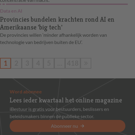
Data en AI
Provincies bundelen krachten rond AI en
Amerikaanse 'big tech'
De provincies willen ‘minder afhankelijk worden van
technologie van bedrijven buiten de EU’.
1
2
3
4
5
…
418
Word abonnee
Lees ieder kwartaal het online magazine
iBestuur is gratis voor bestuurders, beslissers en
beleidsmakers binnen de publieke sector.
Abonneer nu