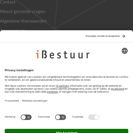
Contact
Meest gestelde vragen
Algemene Voorwaarden
Abonnement
Adverteren
Colofon
Nieuwsbrief
Privacyinstellingen