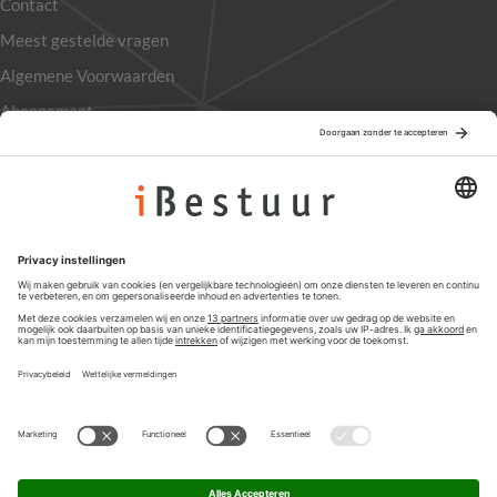
Contact
Meest gestelde vragen
Algemene Voorwaarden
Abonnement
Adverteren
Colofon
Nieuwsbrief
Privacyinstellingen