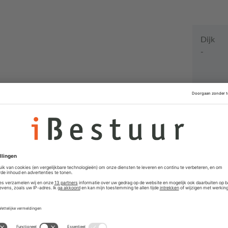
Dijk
-
Vacat
Concernm
Loco-Ge
Gemeente U
Partners
Projectm
Gemeente K
Gemeent