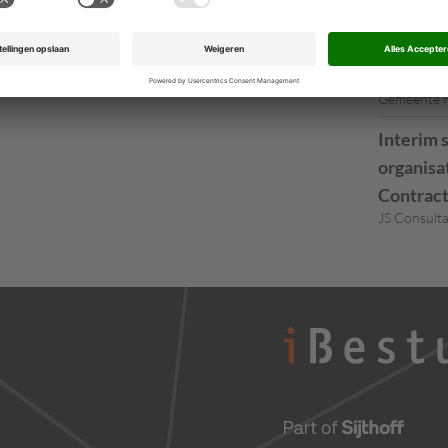
Directeu
Dongen via
Teamman
Gemeente 
Interim 
organisa
Contrac
JS Consult