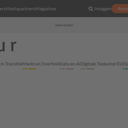
ers
Mediapartners
Magazines
Inloggen
Abon
(advertentie)
in Transitie
Markt en Overheid
Data en AI
Digitale Toekomst EU
Di