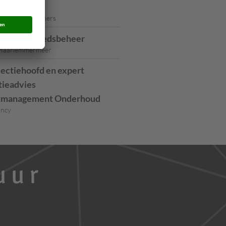
r
 Geerts & partners
ager Gebiedsbeheer
Haarlemmermeer
sectiehoofd en expert
tieadvies
tmanagement Onderhoud
ancy