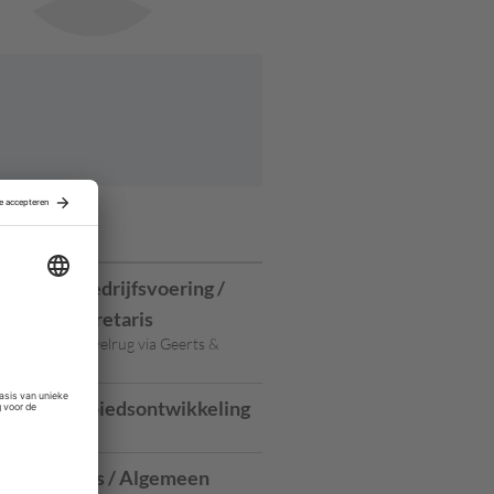
ures
anager Bedrijfsvoering /
meentesecretaris
trechtse Heuvelrug via Geerts &
anager gebiedsontwikkeling
atwijk
esecretaris / Algemeen