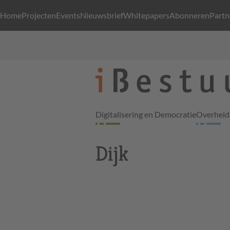
Home
Projecten
Events
Nieuwsbrief
Whitepapers
Abonneren
Partn
Digitalisering en Democratie
Overheid 
Dijk