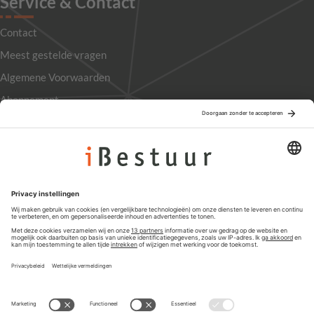
Service & Contact
Contact
Meest gestelde vragen
Algemene Voorwaarden
Abonnement
Adverteren
Colofon
Nieuwsbrief
Privacyinstellingen