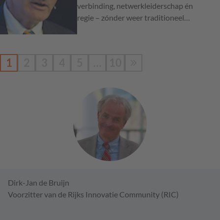
verbinding, netwerkleiderschap én
regie – zónder weer traditioneel…
1
2
3
4
5
…
10
Dirk-Jan de Bruijn
Voorzitter van de Rijks Innovatie Community (RIC)