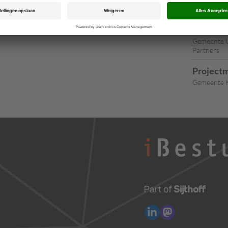
Concernm
Loco-Ge
Gemeente U
Partners
Projectm
Gemeente K