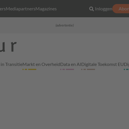
ers
Mediapartners
Magazines
Inloggen
Abon
(advertentie)
in Transitie
Markt en Overheid
Data en AI
Digitale Toekomst EU
Di