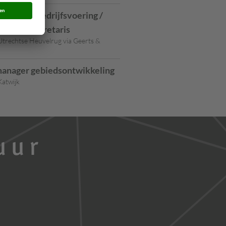
anager Bedrijfsvoering /
meentesecretaris
trechtse Heuvelrug via Geerts &
anager gebiedsontwikkeling
atwijk