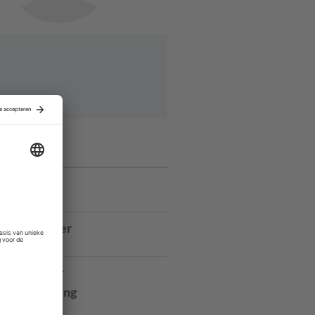
ures
manager
ancy
r Bestuurder
Elkaar
rojectleider
dontwikkeling
ilburg