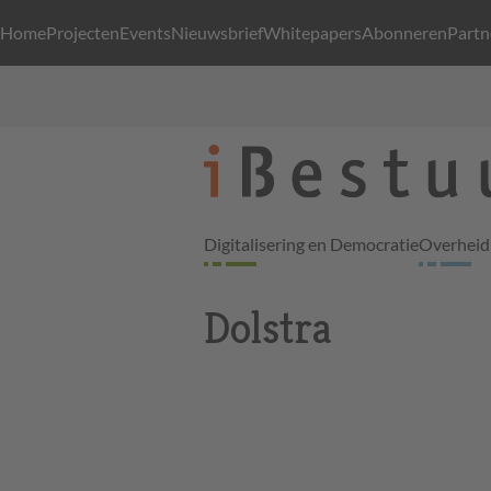
Home
Projecten
Events
Nieuwsbrief
Whitepapers
Abonneren
Partn
Digitalisering en Democratie
Overheid 
Dolstra