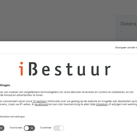
Dolstra
-
Vacat
Interim
JS Consult
Directeu
Delft voor 
Senior P
Vastgoe
Gemeente T