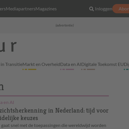
ers
Mediapartners
Magazines
Inloggen
Abon
(advertentie)
in Transitie
Markt en Overheid
Data en AI
Digitale Toekomst EU
Di
n
a en AI
zichtsherkenning in Nederland: tijd voor
idelijke keuzes
 gaat snel met de toepassingen die wereldwijd worden