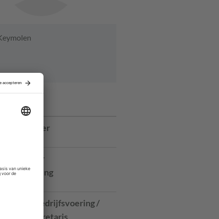
 Keymolen
ures
r Bestuurder
Elkaar
rojectleider
dontwikkeling
ilburg
anager Bedrijfsvoering /
meentesecretaris