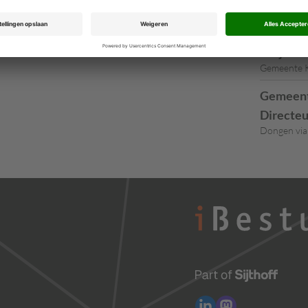
Gemeente U
Partners
Projectm
Gemeente K
Gemeent
Directeu
Dongen via