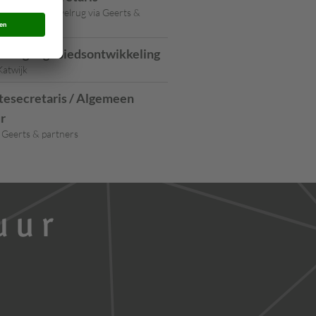
trechtse Heuvelrug via Geerts &
anager gebiedsontwikkeling
atwijk
esecretaris / Algemeen
r
 Geerts & partners