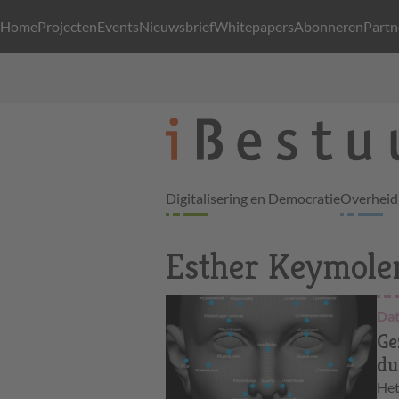
Home
Projecten
Events
Nieuwsbrief
Whitepapers
Abonneren
Partn
Digitalisering en Democratie
Overheid 
Esther Keymole
Dat
Ge
du
Het