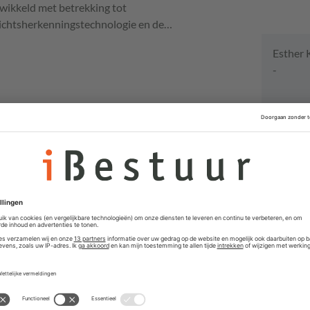
wikkeld met betrekking tot
ichtsherkenningstechnologie en de…
Esther
-
Vacat
Directeu
Delft voor 
Senior P
Vastgoe
Gemeente T
Concernm
Loco-Ge