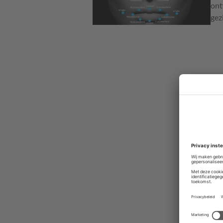
ont
gez