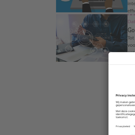
int
eff
Dat
Go
Tot
voo
org