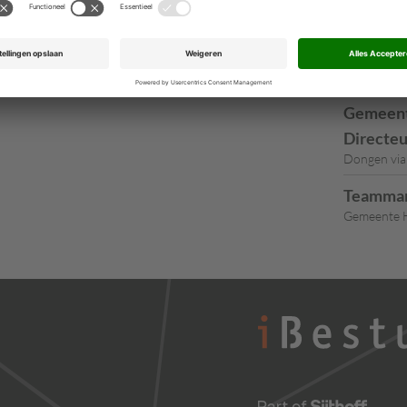
Gemeente U
Partners
Projectm
Gemeente K
Gemeent
Directeu
Dongen via
Teamman
Gemeente 