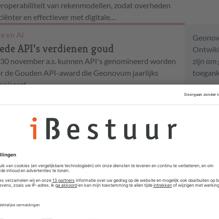
eroperabiliteit van rekenmodellen, zodat overheden
iciënter en effectiever met digitale…
a en AI
Geono
ede API’s verdienen goud
Ontwikk
 30 november a.s. kunnen API's genomineerd worden
zijn om
r de Gouden API-award die Geonovum jaarlijks
toegank
aniseert.
Vacat
Senior P
Vastgoe
Gemeente T
Concernm
Loco-Ge