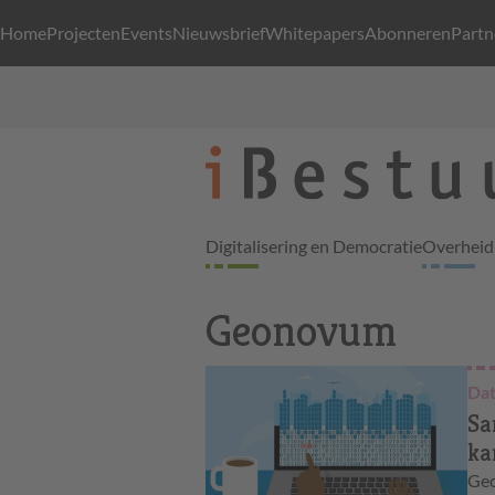
Home
Projecten
Events
Nieuwsbrief
Whitepapers
Abonneren
Partn
Digitalisering en Democratie
Overheid 
Geonovum
Dat
Sa
ka
Geo