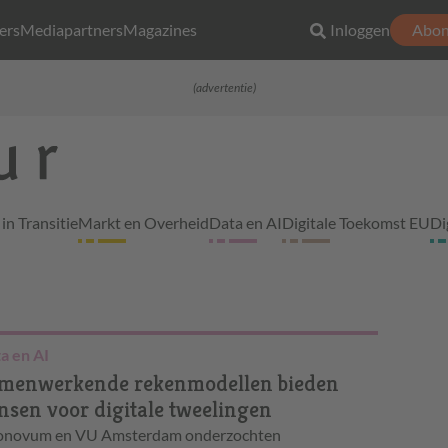
ers
Mediapartners
Magazines
Inloggen
Abon
(advertentie)
in Transitie
Markt en Overheid
Data en AI
Digitale Toekomst EU
Di
a en AI
menwerkende rekenmodellen bieden
nsen voor digitale tweelingen
novum en VU Amsterdam onderzochten