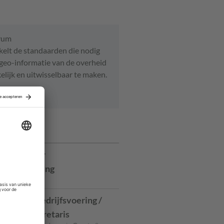
vum
elt de standaarden die nodig
 geo-informatie van de overheid
elijk en uitwisselbaar te maken.
ures
rojectleider
dontwikkeling
ilburg
anager Bedrijfsvoering /
meentesecretaris