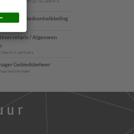
trechtse Heuvelrug via Geerts &
anager gebiedsontwikkeling
atwijk
esecretaris / Algemeen
r
 Geerts & partners
ager Gebiedsbeheer
Haarlemmermeer