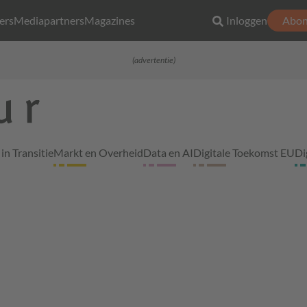
ers
Mediapartners
Magazines
Inloggen
Abon
(advertentie)
in Transitie
Markt en Overheid
Data en AI
Digitale Toekomst EU
Di