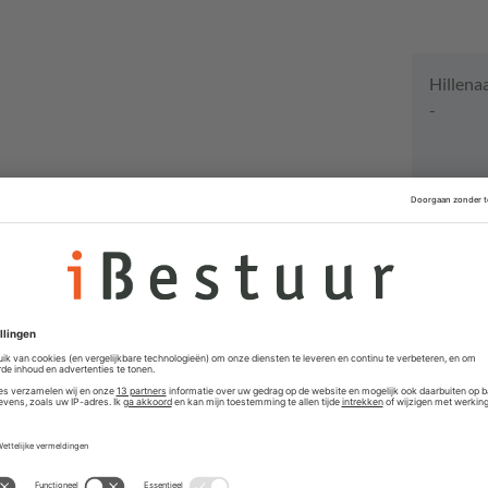
Hillena
-
Vacat
Concernm
Loco-Ge
Gemeente U
Partners
Projectm
Gemeente K
Gemeent