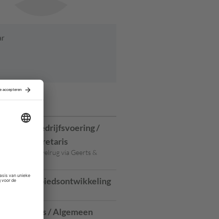
ar
ures
anager Bedrijfsvoering /
meentesecretaris
trechtse Heuvelrug via Geerts &
anager gebiedsontwikkeling
atwijk
esecretaris / Algemeen