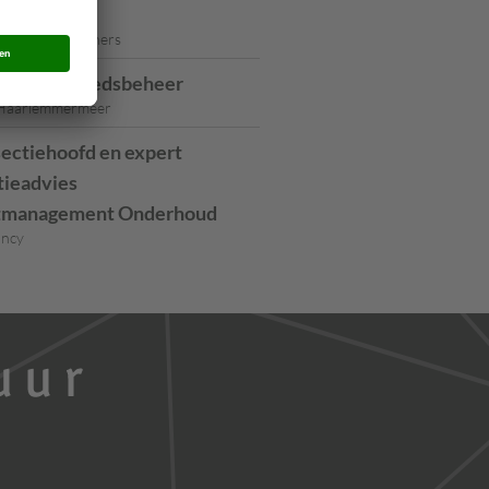
r
 Geerts & partners
ager Gebiedsbeheer
Haarlemmermeer
sectiehoofd en expert
tieadvies
tmanagement Onderhoud
ancy