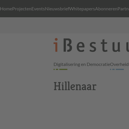
Home
Projecten
Events
Nieuwsbrief
Whitepapers
Abonneren
Partn
Digitalisering en Democratie
Overheid 
Hillenaar