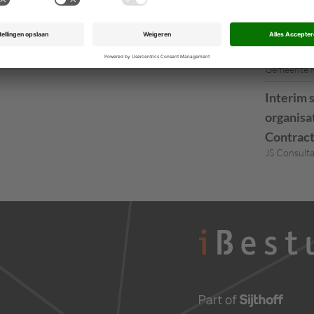
Directeu
Dongen via
Teamman
Gemeente 
Interim 
organisa
Contrac
JS Consult