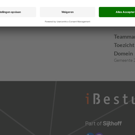
Immigratie-
Data-ana
Gemeente L
Teamman
Toezicht
Domein
Gemeente 