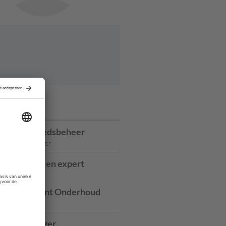
ures
ager Gebiedsbeheer
Haarlemmermeer
sectiehoofd en expert
tieadvies
tmanagement Onderhoud
ancy
oneel Manager