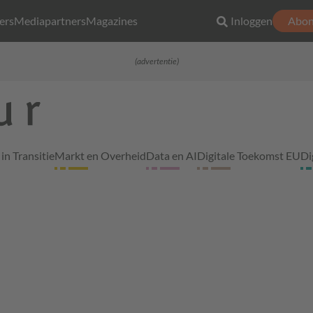
ers
Mediapartners
Magazines
Inloggen
Abon
(advertentie)
in Transitie
Markt en Overheid
Data en AI
Digitale Toekomst EU
Di