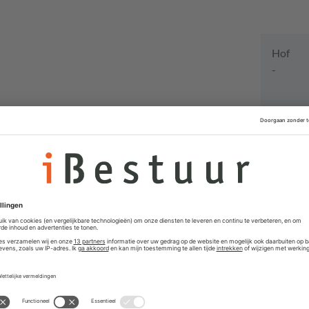
Hof
-
Vacat
Teamman
Gemeente 
Interim 
organisa
Contrac
JS Consult
Operati