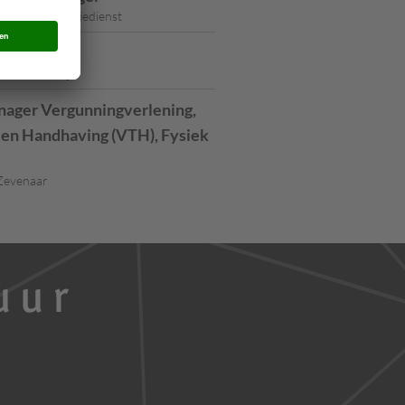
 en Naturalisatiedienst
list
and van Cuijk
ager Vergunningverlening,
 en Handhaving (VTH), Fysiek
Zevenaar