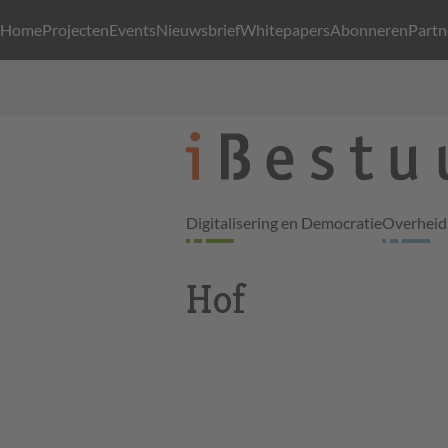
Home
Projecten
Events
Nieuwsbrief
Whitepapers
Abonneren
Partn
Digitalisering en Democratie
Overheid 
Hof