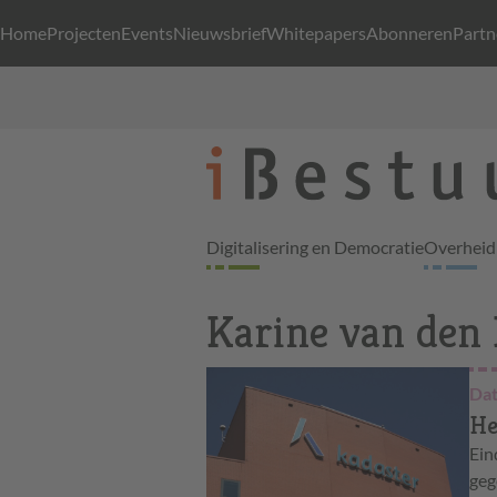
Home
Projecten
Events
Nieuwsbrief
Whitepapers
Abonneren
Partn
Digitalisering en Democratie
Overheid 
Karine van den
Dat
He
Ein
geg