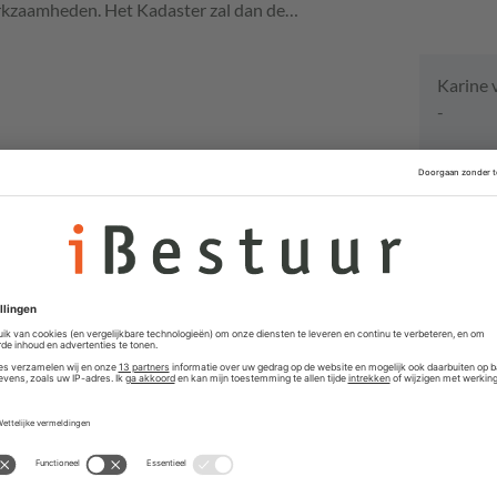
kzaamheden. Het Kadaster zal dan de…
Karine 
-
Vacat
Interim
JS Consult
Directeu
Delft voor 
Senior P
Vastgoe
Gemeente T