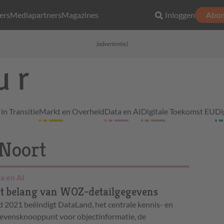
ers
Mediapartners
Magazines
Inloggen
Abon
(advertentie)
in Transitie
Markt en Overheid
Data en AI
Digitale Toekomst EU
Di
 Noort
a en AI
t belang van WOZ-detailgegevens
d 2021 beëindigt DataLand, het centrale kennis- en
evensknooppunt voor objectinformatie, de