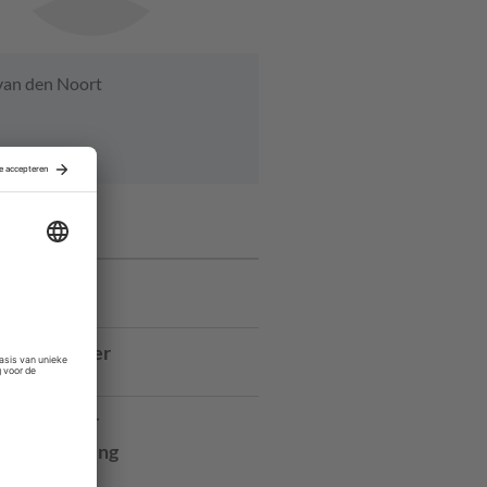
van den Noort
ures
manager
ancy
r Bestuurder
Elkaar
rojectleider
dontwikkeling
ilburg