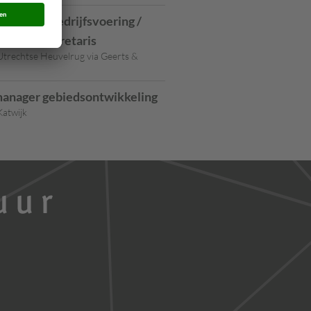
anager Bedrijfsvoering /
meentesecretaris
trechtse Heuvelrug via Geerts &
anager gebiedsontwikkeling
atwijk