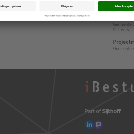
Concernm
Loco-Ge
Gemeente U
Partners
Projectm
Gemeente K