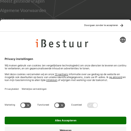
Meest gestelde vragen
Algemene Voorwaarden
Abonnement
Adverteren
Colofon
Nieuwsbrief
Privacyinstellingen