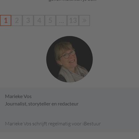
1
2
3
4
5
…
13
Marieke Vos
Journalist, storyteller en redacteur
Marieke Vos schrijft regelmatig voor iBestuur