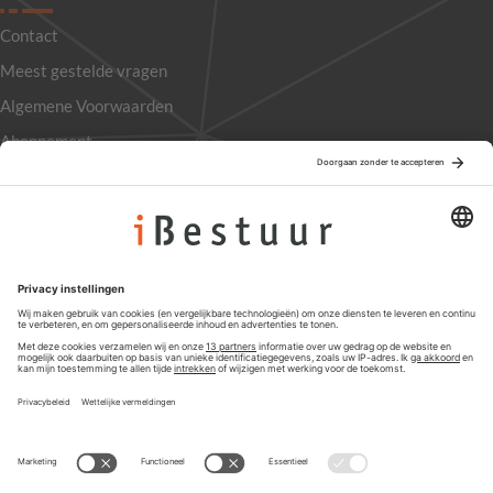
Contact
Meest gestelde vragen
Algemene Voorwaarden
Abonnement
Adverteren
Colofon
Nieuwsbrief
Privacyinstellingen