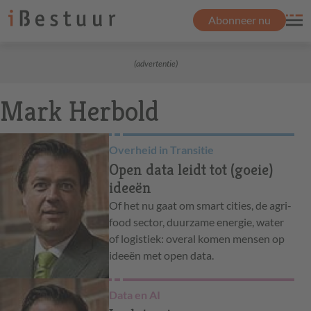
Abonneer nu
(advertentie)
Mark Herbold
Overheid in Transitie
Open data leidt tot (goeie)
ideeën
Of het nu gaat om smart cities, de agri-
food sector, duurzame energie, water
of logistiek: overal komen mensen op
ideeën met open data.
Data en AI