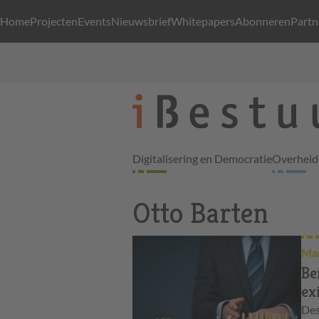
Home
Projecten
Events
Nieuwsbrief
Whitepapers
Abonneren
Partn
Digitalisering en Democratie
Overheid 
Otto Barten
Mar
Be
ex
Des