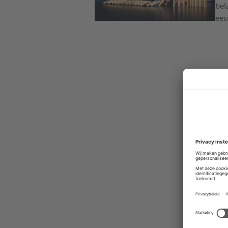
bel
eeu