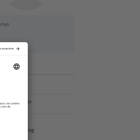
rten
ures
manager
ancy
r Bestuurder
Elkaar
rojectleider
dontwikkeling
ilburg