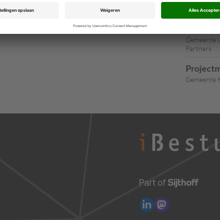
Concernm
Loco-Ge
Gemeente U
Partners
Projectm
Gemeente K