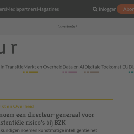
ers
Mediapartners
Magazines
Inloggen
Abon
(advertentie)
in Transitie
Markt en Overheid
Data en AI
Digitale Toekomst EU
Di
kt en Overheid
noem een directeur-generaal voor
istentiële risico’s bij BZK
kundigen noemen kunstmatige intelligentie het