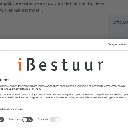
angrijkste existentiële risico voor de mensheid in deze
w. Het kabinet moet…
Otto Ba
-
Vacat
Interim
JS Consult
Directeu
Delft voor 
Senior P
Vastgoe
Gemeente T