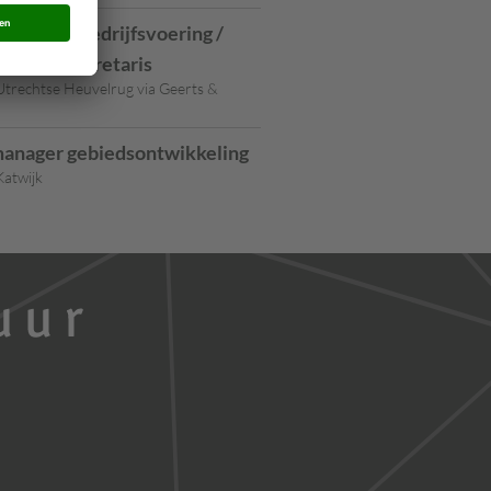
anager Bedrijfsvoering /
meentesecretaris
trechtse Heuvelrug via Geerts &
anager gebiedsontwikkeling
atwijk