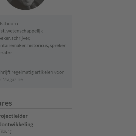
lsthoorn
ist, wetenschappelijk
ker, schrijver,
tairemaker, historicus, spreker
rator.
hrijft regelmatig artikelen voor
r Magazine.
ures
rojectleider
dontwikkeling
ilburg