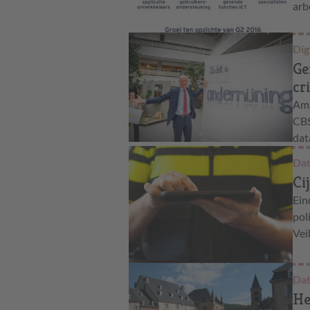
arb
Dig
Ge
cr
Ams
CBS
dat
Dat
Ci
Ein
pol
Vei
Dat
He