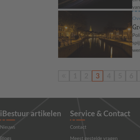
van
Ove
Gr
Pol
spi
wer
1
2
3
4
5
6
iBestuur artikelen
Service & Contact
Nieuws
Contact
Blogs
Meest gestelde vragen