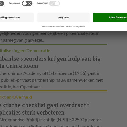
rheid in Transitie
nister Kamp zoekt marges
erheidssteun snel internet
ister Henk Kamp van Economische Zaken ziet
elijkheden voor gemeentelijke en provinciale steun
r aanleg van glasvezel…
italisering en Democratie
abantse speurders krijgen hulp van big
ta Crime Room
Jheronimus Academy of Data Science (JADS) gaat in
 publiek-privaat partnership nauw samenwerken met
politie, het Openbaar…
kt en Overheid
aktische checklist gaat overdracht
plicaties sterk verbeteren
Nederlandse Praktijkrichtlijn (NPR) 5325 ‘Opleveren
Overdragen van Software’, gericht op het beoordelen