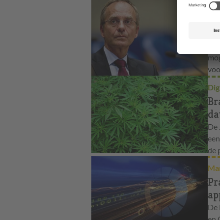
Ove
Mi
ov
Min
mog
voo
Dig
Br
da
De 
een
de 
Mar
Pr
ap
De 
en 