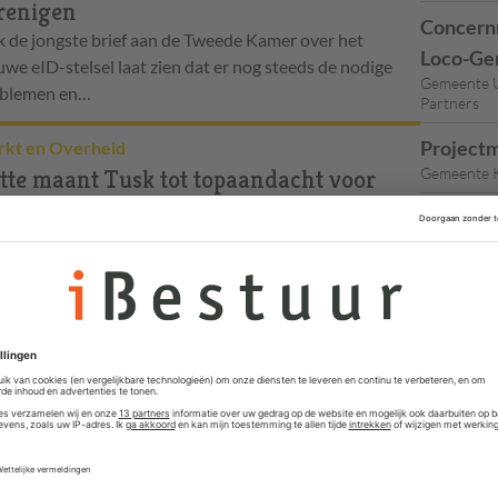
renigen
Concernm
 de jongste brief aan de Tweede Kamer over het
Loco-Ge
uwe eID-stelsel laat zien dat er nog steeds de nodige
Gemeente U
blemen en…
Partners
Projectm
kt en Overheid
Gemeente K
tte maant Tusk tot topaandacht voor
gitale markt
Gemeent
 16 andere Europese leiders dringt de Nederlandse
Directeu
mier aan op veel meer inzet op het hoogste niveau voor
Dongen via
 regelen van de…
Teamman
itale Toekomst EU
Gemeente 
ntrale macht in digitale samenwerking
meenten
eenten stemmen in met de oprichting van een College
 Dienstverleningszaken met dwingende macht, plus een
ds Gezamenlijke…