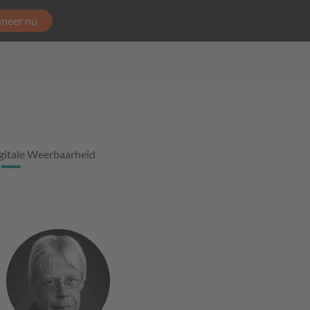
neer nu
gitale Weerbaarheid