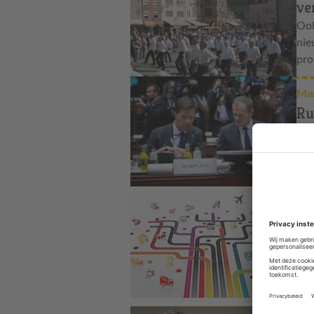
ve
Ook
nie
pro
Mar
Ru
di
Met
pre
het
Dig
Ce
ge
Gem
van
Fon