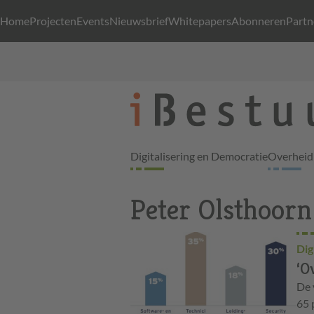
Home
Projecten
Events
Nieuwsbrief
Whitepapers
Abonneren
Partn
Digitalisering en Democratie
Overheid 
Peter Olsthoorn
Dig
‘O
De 
65 