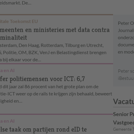
eidsmarkt. De…
itale Toekomst EU
Peter O
meenten en ministeries met data contra
Journal
iminaliteit
onderzoe
documen
terdam, Den Haag, Rotterdam, Tilburg en Utrecht,
en mode
, Politie, OM, BZK, VenJ en Belastingdienst brengen
a bij elkaar voor de…
a en AI
Peter sc
jfer politiemensen voor ICT: 6,7
iBestuu
d dit jaar zal 86 procent van het grote plan om de
itie-ICT weer op de rails te krijgen zijn behaald, beweert
Vacat
ligheid en…
Senior P
a en AI
Vastgoe
lse taak om partijen rond eID te
Gemeente T