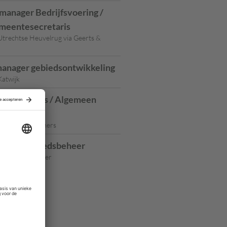
anager Bedrijfsvoering /
meentesecretaris
trechtse Heuvelrug via Geerts &
anager gebiedsontwikkeling
atwijk
esecretaris / Algemeen
r
 Geerts & partners
ager Gebiedsbeheer
Haarlemmermeer