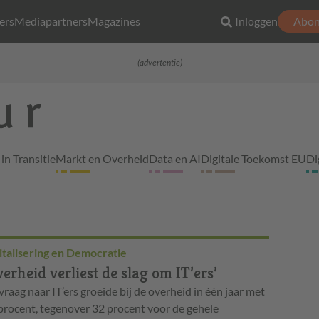
ers
Mediapartners
Magazines
Inloggen
Abon
(advertentie)
in Transitie
Markt en Overheid
Data en AI
Digitale Toekomst EU
Di
italisering en Democratie
verheid verliest de slag om IT’ers’
vraag naar IT’ers groeide bij de overheid in één jaar met
procent, tegenover 32 procent voor de gehele