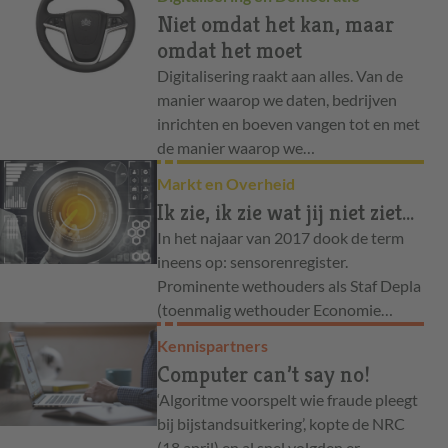
Niet omdat het kan, maar
omdat het moet
Digitalisering raakt aan alles. Van de
manier waarop we daten, bedrijven
inrichten en boeven vangen tot en met
de manier waarop we…
Markt en Overheid
Ik zie, ik zie wat jij niet ziet…
In het najaar van 2017 dook de term
ineens op: sensorenregister.
Prominente wethouders als Staf Depla
(toenmalig wethouder Economie…
Kennispartners
Computer can’t say no!
‘Algoritme voorspelt wie fraude pleegt
bij bijstandsuitkering’, kopte de NRC
(18 april) en al snel volgden er