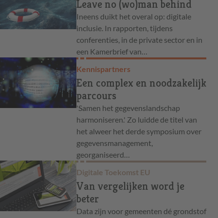
Leave no (wo)man behind
Ineens duikt het overal op: digitale
inclusie. In rapporten, tijdens
conferenties, in de private sector en in
een Kamerbrief van…
Kennispartners
Een complex en noodzakelijk
parcours
'Samen het gegevenslandschap
harmoniseren.' Zo luidde de titel van
het alweer het derde symposium over
gegevensmanagement,
georganiseerd…
Digitale Toekomst EU
Van vergelijken word je
beter
Data zijn voor gemeenten dé grondstof