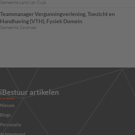
Gemeente Land van Cuijk
Teammanager Vergunningverlening, Toezicht en
Handhaving (VTH), Fysiek Domein
Gemeente Zevenaar
iBestuur artikelen
Nieuws
Blogs
Personalia
Achtergrond