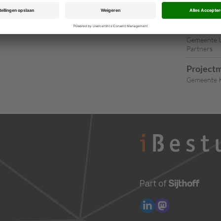
Concernm
Loco-Ge
Gemeente U
Partners
Projectm
Gemeente K