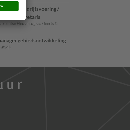
anager Bedrijfsvoering /
meentesecretaris
trechtse Heuvelrug via Geerts &
anager gebiedsontwikkeling
atwijk