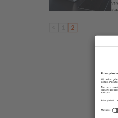
van
sta
1
2