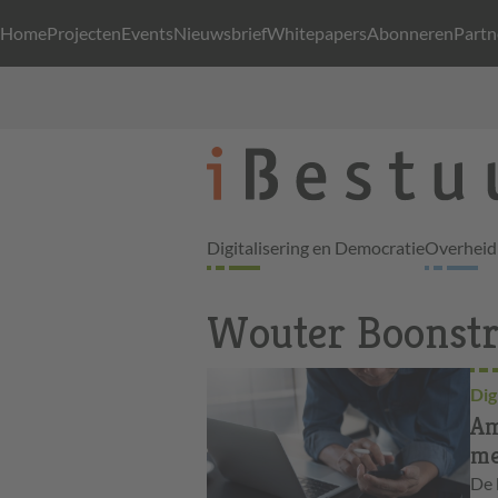
Home
Projecten
Events
Nieuwsbrief
Whitepapers
Abonneren
Partn
Digitalisering en Democratie
Overheid 
Wouter Boonst
Dig
Am
me
De 