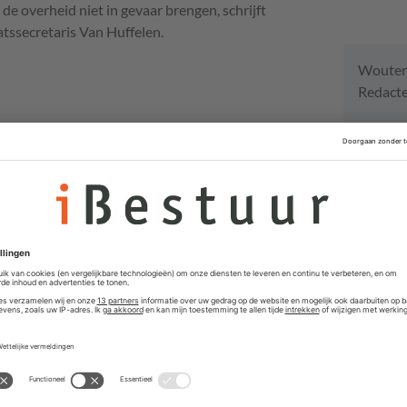
 de overheid niet in gevaar brengen, schrijft
atssecretaris Van Huffelen.
Wouter
Redacte
Vacat
Interim
JS Consult
Directeu
Delft voor 
Senior P
Vastgoe
Gemeente T