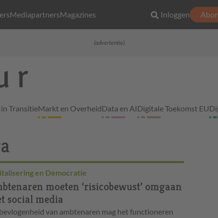
ers
Mediapartners
Magazines
Inloggen
Abon
(advertentie)
in Transitie
Markt en Overheid
Data en AI
Digitale Toekomst EU
Di
ra
italisering en Democratie
btenaren moeten ‘risicobewust’ omgaan
t social media
bevlogenheid van ambtenaren mag het functioneren