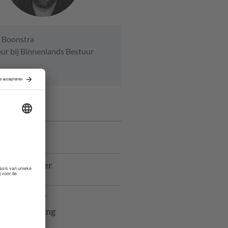
 Boonstra
ur bij Binnenlands Bestuur
ures
manager
ancy
r Bestuurder
Elkaar
rojectleider
dontwikkeling
ilburg