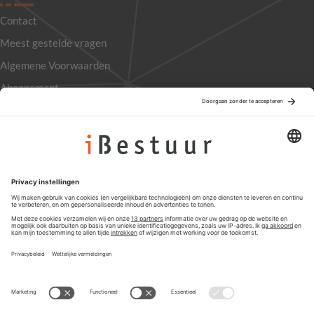
Contact
Meest gestelde vragen
Algemene Voorwaarden
Abonnement
Adverteren
Colofon
Nieuwsbrief
Privacyinstellingen