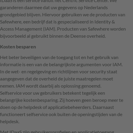
IDaaS is een service vanuit het Centric Service Center. We
garanderen daarmee dat uw gegevens op Nederlands
grondgebied blijven. Hiervoor gebruiken we de producten van
Safewhere, een bedrijf dat is gespecialiseerd in Identity &
Access Management (
IAM
). Producten van Safewhere worden
bijvoorbeeld al gebruikt binnen de Deense overheid.
Kosten besparen
Het beter beveiligen van de toegang tot en het gebruik van
informatie is een van de belangrijkste argumenten voor
IAM
.
In de wet- en regelgeving en richtlijnen voor security staat
aangegeven dat de overheid de juiste maatregelen moet
nemen.
IAM
wordt daarbij als oplossing genoemd.
Selfservice voor uw gebruikers betekent tegelijk een
belangrijke kostenbesparing. Zij hoeven geen beroep meer te
doen op de helpdesk of applicatiebeheerders. Daarnaast
functioneert selfservice ook buiten de openingstijden van de
helpdesk.
Met IDaaS zijn gebruikersprofielen en applicatietoegang