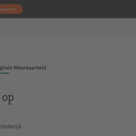
neer nu
gitale Weerbaarheid
 op
iekelijk