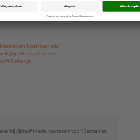
ublieke communicatie, zoals het adviesrapport over de
tvangen door betrokken organisaties. Er wordt
soort rapporten vaker in een open, laag-geclassificeerd
internet om ‘kwetsbaarheid’
veiliging Microsoft-servers
rosoft Exchange
eker bij Sijthoff Media, werkzaam voor iBestuur en