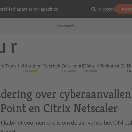
ers
Mediapartners
Magazines
Inloggen
Abon
(advertentie)
in Transitie
Markt en Overheid
Data en AI
Digitale Toekomst EU
Di
dering over cyberaanvallen
Point en Citrix Netscaler
 kabinet voornemens is om de aanval op het OM publ
f land.