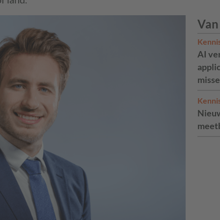
Van
Kenni
AI ve
appli
misse
Kenni
Nieuw
meetb