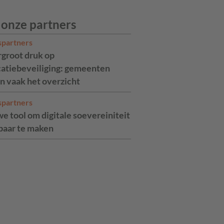
 onze partners
spartners
rgroot druk op
catiebeveiliging: gemeenten
n vaak het overzicht
spartners
e tool om digitale soevereiniteit
aar te maken