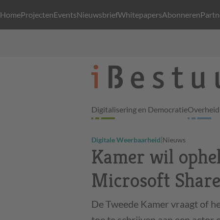
Home
Projecten
Events
Nieuwsbrief
Whitepapers
Abonneren
Partn
Digitalisering en Democratie
Overheid 
|
Digitale Weerbaarheid
Nieuws
Kamer wil ophel
Microsoft Share
De Tweede Kamer vraagt of het
toe te schrijven aan een actor o