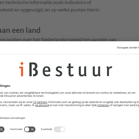
n technische informatie zoals indicators of
edeeld en opgevolgd, en op welke punten hierin
aan een land
re punten over het Nederlandse beleid ten aanzien van
elijke actoren. Zo wordt gevraagd of het kabinet
politiek mogelijk, de aanval op het OM publiekelijk toe
rder wordt gevraagd of er een algemeen attributiebeleid
den gemaakt, en welke rol diplomatieke overwegingen
ngsbeeld Statelijke Actoren 2025, waarin staat dat
ouden met digitale spionage in Nederland. De Kamer wil
 zal zijn op het attributiebeleid en of verwacht wordt
ergelijke aanvallen aan specifieke landen zal
stellen