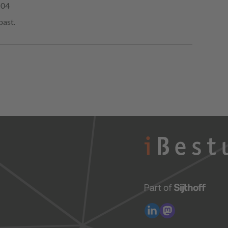
:04
past.