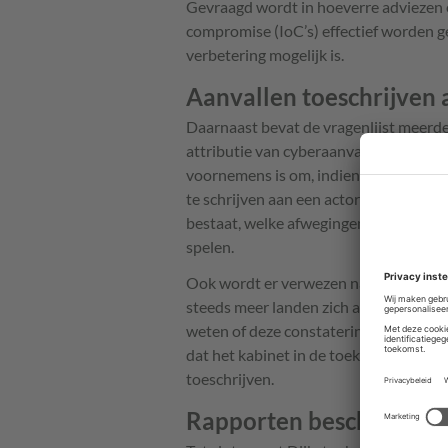
Gevraagd wordt in hoeverre adviezen e
compromise (IoC’s) effectief worden g
verbetering mogelijk is.
Aanvallen toeschrijven 
Daarnaast bevat de vragenlijst meerde
attributie van cyberaanvallen aan stat
voornemens is om, indien technisch en 
te schrijven aan een actor of land. Ve
bestaat, welke afwegingen daarin wor
spelen.
Ook wordt er verwezen naar het Dreigi
steeds meer landen zich actief bezigh
weten of deze constatering van invloed
dat het kabinet in de toekomst vaker d
toeschrijven.
Rapporten beschikbaar 