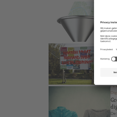
Ove
We
IC
De 
uit
voo
Dig
Lo
ni
Dig
ler
aan
Dig
Gr
dig
De 