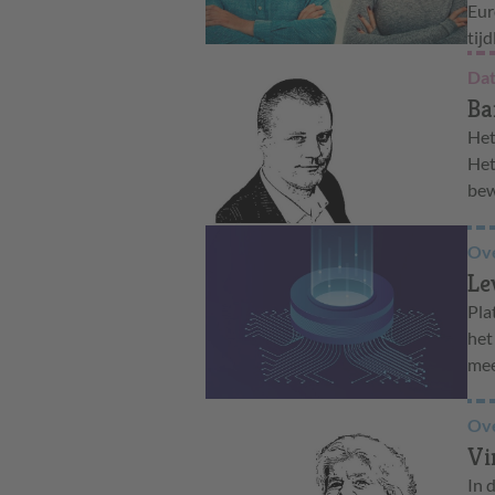
Eur
tij
Dat
Ba
Het
Het
bew
Ove
Le
Pla
het
mee
Ove
Vi
In 