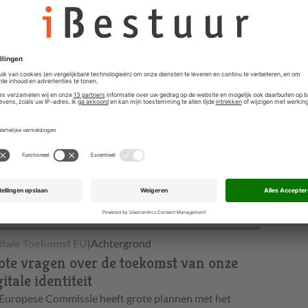
rheid in Transitie
|
Achtergrond
rkveld kritisch over de Omgevingswet-
T
invoering van de Omgevingswet wordt opnieuw
gesteld. Het Digitaal Stelsel Omgevingswet is gevoelig
r storingen en het landelijk…
italisering en Democratie
|
Achtergrond
kale verkiezingen: 'Waarom praat
emand over digitalisering?'
italisering zit verweven in ons hele leven, werken en
en. Toch zijn er nauwelijks lokale politieke partijen die er
dacht aan…
itale Toekomst EU
|
Achtergrond
ote vragen over de toekomst van onze
itale identiteit
Europese Commissie heeft grote plannen met het