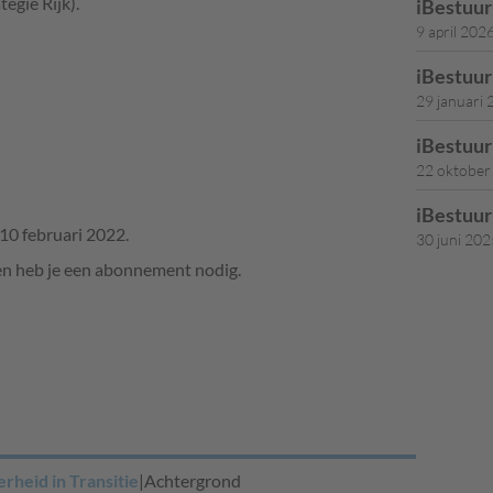
tegie Rijk).
iBestuu
9 april 202
iBestuu
29 januari
iBestuu
22 oktober
iBestuu
10 februari 2022.
30 juni 202
en heb je een abonnement nodig.
rheid in Transitie
|
Achtergrond