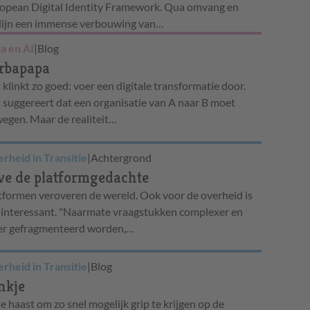
opean Digital Identity Framework. Qua omvang en
dlijn een immense verbouwing van…
a en AI
|
Blog
rbapapa
 klinkt zo goed: voer een digitale transformatie door.
 suggereert dat een organisatie van A naar B moet
egen. Maar de realiteit…
rheid in Transitie
|
Achtergrond
ve de platformgedachte
tformen veroveren de wereld. Ook voor de overheid is
 interessant. "Naarmate vraagstukken complexer en
r gefragmenteerd worden,…
rheid in Transitie
|
Blog
nkje
de haast om zo snel mogelijk grip te krijgen op de