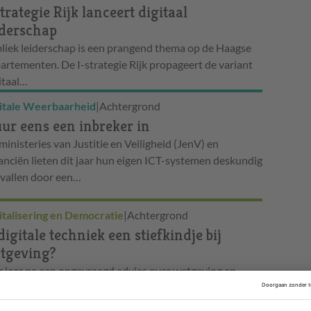
strategie Rijk lanceert digitaal
iderschap
liek leiderschap is een prangend thema op de Haagse
artementen. De I-strategie Rijk propageert de variant
gitaal…
itale Weerbaarheid
|
Achtergrond
ur eens een inbreker in
ministeries van Justitie en Veiligheid (JenV) en
anciën lieten dit jaar hun eigen ICT-systemen deskundig
vallen door een…
italisering en Democratie
|
Achtergrond
 digitale techniek een stiefkindje bij
tgeving?
r jaar na een ongevraagd advies over wetgeving en
italisering kwam de Afdeling advisering van de Raad van
te met een vervolg:…