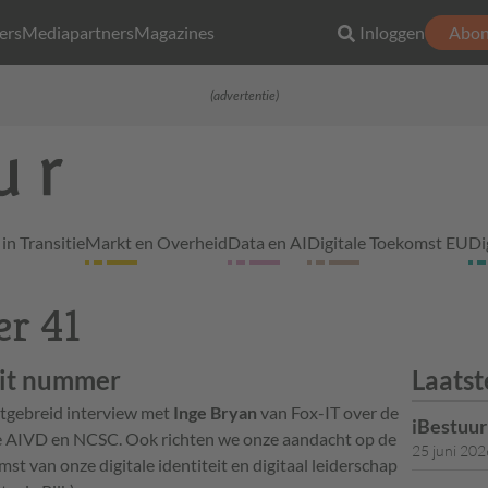
ers
Mediapartners
Magazines
Inloggen
Abon
(advertentie)
in Transitie
Markt en Overheid
Data en AI
Digitale Toekomst EU
Di
r 41
dit nummer
Laatst
itgebreid interview met
Inge Bryan
van Fox-IT over de
iBestuu
ie AIVD en NCSC. Ook richten we onze aandacht op de
25 juni 202
st van onze digitale identiteit en digitaal leiderschap