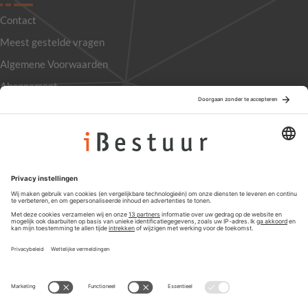
Contact
Meest gestelde vragen
Algemene Voorwaarden
Abonnement
Adverteren
Colofon
Nieuwsbrief
Privacyinstellingen