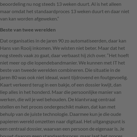
beoordeling nu nog steeds 13 weken duurt. Al is het alleen
maar omdat het standaardproces 13 weken duurt en daar niet
van kan worden afgeweken.”
Beste van twee werelden
Dat organisaties in de jaren 90 zo automatiseerden, daar kan
Hans van Rooij inkomen. We wisten niet beter. Maar dat het
nog steeds vaak zo gaat, daar verbaast hij zich over. “Het hoeft
niet meer op die lopendebandmanier. We kunnen met IT het
beste van tweede werelden combineren. Die situatie in de
jaren 80 was ook niet ideaal, want tijdrovend en foutgevoelig.
Kaart verkeerd terug in een bakje, of een dossier kwijt, dan
liep alles in het honderd. Maar die persoonlijke manier van
werken, die wil je wel behouden. De klantvraag centraal
stellen en het proces ondergeschikt maken, dat kan met
behulp van de juiste technologie. Daarmee kun je die oude
papieren wereld omzetten naar digitaal. Het uitgangspunt is
een centraal dossier, waarvan een persoon de eigenaar is. Je
bouwt daarom geen standaardproces, maar laat het proces