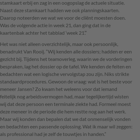
stamkaart erbij en zag in een oogopslag de actuele situatie.
Naast deze stamkaart hadden we ook planningskaarten.
Daarop noteerden we wat we voor de cliënt moesten doen.
Was de volgende actie in week 21, dan ging dat in de
kaartenbak achter het tabblad ‘week 21’.”
Het was niet alleen overzichtelijk, maar ook persoonlijk,
benadrukt Van Rooij. “Wij kenden alle dossiers; hadden er een
gezicht bij. Tijdens het teamoverleg, waarin we de vorderingen
bespraken, lag het dossier op de tafel. We kenden de feiten en
bedachten wat een logische vervolgstap zou zijn. Niks strikte
standaardprocedures. Gewoon de vraag: wat is het beste voor
meneer Jansen? Zo kwam het weleens voor dat iemand
feitelijk nog arbeidsvermogen had, maar tegelijkertijd wisten
wij dat deze persoon een terminale ziekte had. Formeel moest
deze meneer in de periode die hem restte nog aan het werk.
Maar wij konden dan bepalen dat we dat onmenselijk vonden
en bedachten een passende oplossing. Wat ik maar wil zeggen:
als professional had je zelf de touwtjes in handen.”