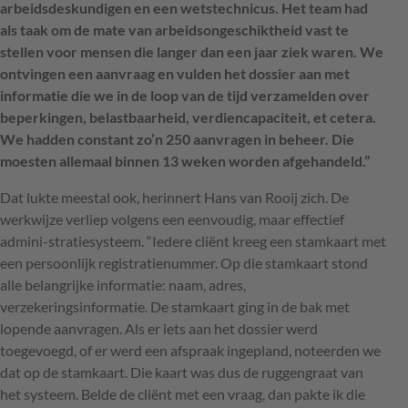
arbeidsdeskundigen en een wetstechnicus. Het team had
als taak om de mate van arbeidsongeschiktheid vast te
stellen voor mensen die langer dan een jaar ziek waren. We
ontvingen een aanvraag en vulden het dossier aan met
informatie die we in de loop van de tijd verzamelden over
beperkingen, belastbaarheid, verdiencapaciteit, et cetera.
We hadden constant zo’n 250 aanvragen in beheer. Die
moesten allemaal binnen 13 weken worden afgehandeld.”
Dat lukte meestal ook, herinnert Hans van Rooij zich. De
werkwijze verliep volgens een eenvoudig, maar effectief
admini-stratiesysteem. “Iedere cliënt kreeg een stamkaart met
een persoonlijk registratienummer. Op die stamkaart stond
alle belangrijke informatie: naam, adres,
verzekeringsinformatie. De stamkaart ging in de bak met
lopende aanvragen. Als er iets aan het dossier werd
toegevoegd, of er werd een afspraak ingepland, noteerden we
dat op de stamkaart. Die kaart was dus de ruggengraat van
het systeem. Belde de cliënt met een vraag, dan pakte ik die