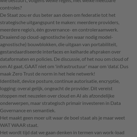
wie bestuurt, volgens welke regels, met welke meetbare
controles?
De Staat zou er dus beter aan doen om federatie tot het
strategische uitgangspunt te maken: meerdere providers,
meerdere regio’s, één governance- en controleraamwerk.
Draaiend op cloud-agnostische (en waar nodig model-
agnostische) bouwblokken, die uitgaan van portabiliteit,
gestandaardiseerde interfaces en keiharde afspraken over
dataformaten en policies. De discussie, of het nou om cloud of
om AI gaat, GAAT niet om 'infrastructuur' maar om 'data'. Dus
maak Zero Trust de norm in het hele netwerk!
Identiteit, device posture, continue autorisatie, encryptie,
logging: overal gelijk, ongeacht de provider. Dit vereist
stoppen met neuzelen over cloud en AI als afzondelijke
onderwerpen, maar strategisch primair investeren in Data
Governance en semantiek.
Het maakt geen moer uit waar de boel staat als je maar weet
WAT WAAR staat.
Het wordt tijd dat we gaan denken in termen van work-load