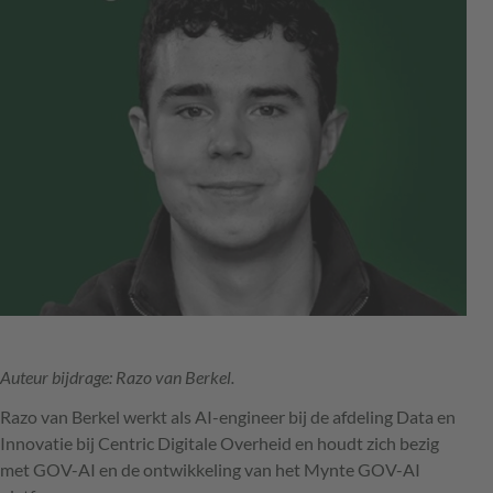
Auteur bijdrage: Razo van Berkel.
Razo van Berkel werkt als AI-engineer bij de afdeling Data en
Innovatie bij Centric Digitale Overheid en houdt zich bezig
met GOV-AI en de ontwikkeling van het Mynte GOV-AI