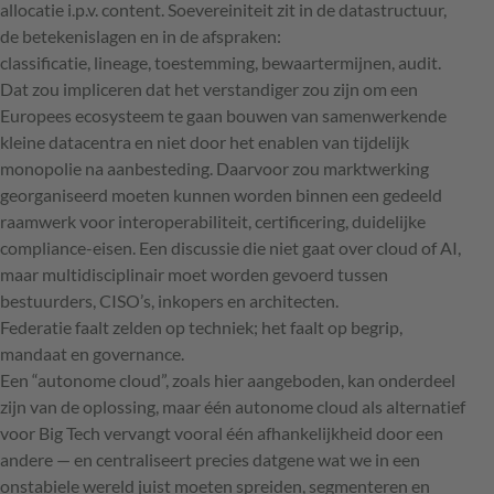
allocatie i.p.v. content. Soevereiniteit zit in de datastructuur,
de betekenislagen en in de afspraken:
classificatie, lineage, toestemming, bewaartermijnen, audit.
Dat zou impliceren dat het verstandiger zou zijn om een
Europees ecosysteem te gaan bouwen van samenwerkende
kleine datacentra en niet door het enablen van tijdelijk
monopolie na aanbesteding. Daarvoor zou marktwerking
georganiseerd moeten kunnen worden binnen een gedeeld
raamwerk voor interoperabiliteit, certificering, duidelijke
compliance-eisen. Een discussie die niet gaat over cloud of AI,
maar multidisciplinair moet worden gevoerd tussen
bestuurders, CISO’s, inkopers en architecten.
Federatie faalt zelden op techniek; het faalt op begrip,
mandaat en governance.
Een “autonome cloud”, zoals hier aangeboden, kan onderdeel
zijn van de oplossing, maar één autonome cloud als alternatief
voor Big Tech vervangt vooral één afhankelijkheid door een
andere — en centraliseert precies datgene wat we in een
onstabiele wereld juist moeten spreiden, segmenteren en