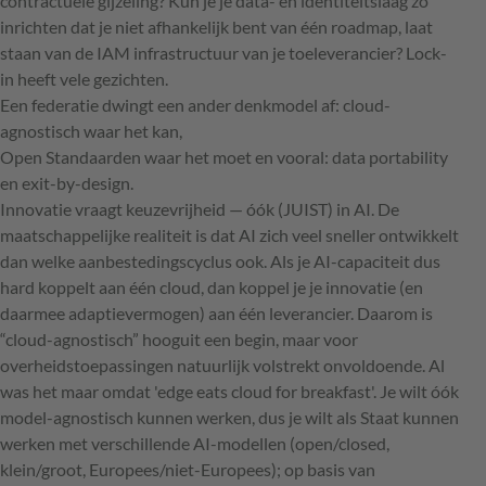
contractuele gijzeling? Kun je je data- en identiteitslaag zó
inrichten dat je niet afhankelijk bent van één roadmap, laat
staan van de IAM infrastructuur van je toeleverancier? Lock-
in heeft vele gezichten.
Een federatie dwingt een ander denkmodel af: cloud-
agnostisch waar het kan,
Open Standaarden waar het moet en vooral: data portability
en exit-by-design.
Innovatie vraagt keuzevrijheid — óók (JUIST) in AI. De
maatschappelijke realiteit is dat AI zich veel sneller ontwikkelt
dan welke aanbestedingscyclus ook. Als je AI-capaciteit dus
hard koppelt aan één cloud, dan koppel je je innovatie (en
daarmee adaptievermogen) aan één leverancier. Daarom is
“cloud-agnostisch” hooguit een begin, maar voor
overheidstoepassingen natuurlijk volstrekt onvoldoende. Al
was het maar omdat 'edge eats cloud for breakfast'. Je wilt óók
model-agnostisch kunnen werken, dus je wilt als Staat kunnen
werken met verschillende AI-modellen (open/closed,
klein/groot, Europees/niet-Europees); op basis van