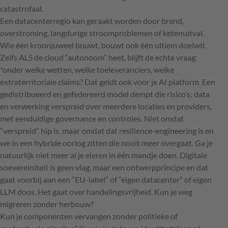
catastrofaal.
Een datacenterregio kan geraakt worden door brand,
overstroming, langdurige stroomproblemen of ketenuitval.
Wie één kroonjuweel bouwt, bouwt ook één ultiem doelwit.
Zelfs ALS de cloud “autonoom” heet, blijft de echte vraag:
*onder welke wetten, welke toeleveranciers, welke
extraterritoriale claims? Dat geldt ook voor je AI platform. Een
gedistribueerd en gefedereerd model dempt die risico’s: data
en verwerking verspreid over meerdere locaties en providers,
met eenduidige governance en controles. Niet omdat
“verspreid” hip is, maar omdat dat resilience-engineering is en
we in een hybride oorlog zitten die nooit meer overgaat. Ga je
natuurlijk niet meer al je eieren in één mandje doen. Digitale
soevereiniteit is geen vlag, maar een ontwerpprincipe en dat
gaat voorbij aan een “EU-label” of “eigen datacenter” of eigen
LLM doos. Het gaat over handelingsvrijheid. Kun je weg
migreren zonder herbouw?
Kun je componenten vervangen zonder politieke of