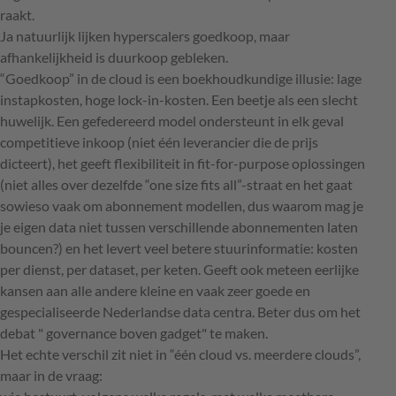
raakt.
Ja natuurlijk lijken hyperscalers goedkoop, maar
afhankelijkheid is duurkoop gebleken.
“Goedkoop” in de cloud is een boekhoudkundige illusie: lage
instapkosten, hoge lock-in-kosten. Een beetje als een slecht
huwelijk. Een gefedereerd model ondersteunt in elk geval
competitieve inkoop (niet één leverancier die de prijs
dicteert), het geeft flexibiliteit in fit-for-purpose oplossingen
(niet alles over dezelfde “one size fits all”-straat en het gaat
sowieso vaak om abonnement modellen, dus waarom mag je
je eigen data niet tussen verschillende abonnementen laten
bouncen?) en het levert veel betere stuurinformatie: kosten
per dienst, per dataset, per keten. Geeft ook meteen eerlijke
kansen aan alle andere kleine en vaak zeer goede en
gespecialiseerde Nederlandse data centra. Beter dus om het
debat " governance boven gadget" te maken.
Het echte verschil zit niet in “één cloud vs. meerdere clouds”,
maar in de vraag: