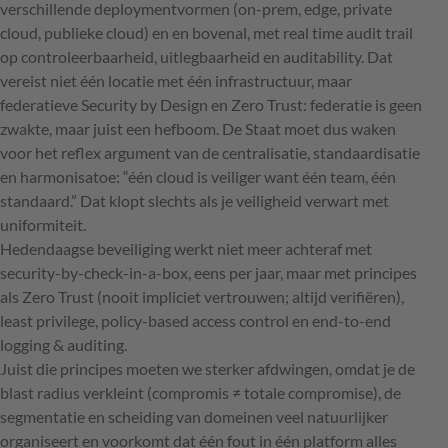
verschillende deploymentvormen (on-prem, edge, private
cloud, publieke cloud) en en bovenal, met real time audit trail
op controleerbaarheid, uitlegbaarheid en auditability. Dat
vereist niet één locatie met één infrastructuur, maar
federatieve Security by Design en Zero Trust: federatie is geen
zwakte, maar juist een hefboom. De Staat moet dus waken
voor het reflex argument van de centralisatie, standaardisatie
en harmonisatoe: “één cloud is veiliger want één team, één
standaard.” Dat klopt slechts als je veiligheid verwart met
uniformiteit.
Hedendaagse beveiliging werkt niet meer achteraf met
security-by-check-in-a-box, eens per jaar, maar met principes
als Zero Trust (nooit impliciet vertrouwen; altijd verifiëren),
least privilege, policy-based access control en end-to-end
logging & auditing.
Juist die principes moeten we sterker afdwingen, omdat je de
blast radius verkleint (compromis ≠ totale compromise), de
segmentatie en scheiding van domeinen veel natuurlijker
organiseert en voorkomt dat één fout in één platform alles