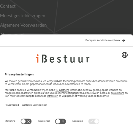
Contact
Meest gestelde vragen
Algemene Voorwaarden
Abonnement
Adverteren
Colofon
Nieuwsbrief
Privacyinstellingen