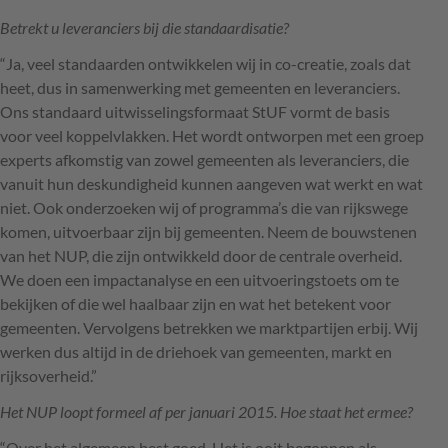
Betrekt u leveranciers bij die standaardisatie?
“Ja, veel standaarden ontwikkelen wij in co-creatie, zoals dat
heet, dus in samenwerking met gemeenten en leveranciers.
Ons standaard uitwisselingsformaat StUF vormt de basis
voor veel koppelvlakken. Het wordt ontworpen met een groep
experts afkomstig van zowel gemeenten als leveranciers, die
vanuit hun deskundigheid kunnen aangeven wat werkt en wat
niet. Ook onderzoeken wij of programma’s die van rijkswege
komen, uitvoerbaar zijn bij gemeenten. Neem de bouwstenen
van het
NUP
, die zijn ontwikkeld door de centrale overheid.
We doen een impactanalyse en een uitvoeringstoets om te
bekijken of die wel haalbaar zijn en wat het betekent voor
gemeenten. Vervolgens betrekken we marktpartijen erbij. Wij
werken dus altijd in de driehoek van gemeenten, markt en
rijksoverheid.”
Het
NUP
loopt formeel af per januari 2015. Hoe staat het ermee?
“Over het algemeen best goed. Het is ooit begonnen als