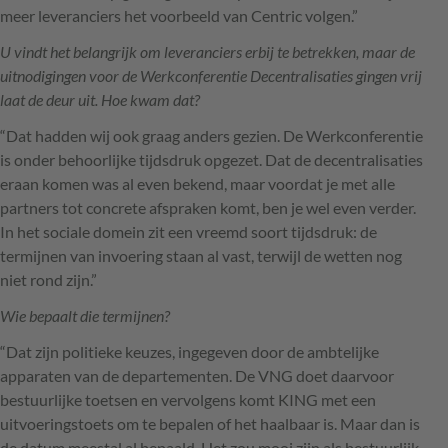
meer leveranciers het voorbeeld van Centric volgen.”
U vindt het belangrijk om leveranciers erbij te betrekken, maar de
uitnodigingen voor de Werkconferentie Decentralisaties gingen vrij
laat de deur uit. Hoe kwam dat?
“Dat hadden wij ook graag anders gezien. De Werkconferentie
is onder behoorlijke tijdsdruk opgezet. Dat de decentralisaties
eraan komen was al even bekend, maar voordat je met alle
partners tot concrete afspraken komt, ben je wel even verder.
In het sociale domein zit een vreemd soort tijdsdruk: de
termijnen van invoering staan al vast, terwijl de wetten nog
niet rond zijn.”
Wie bepaalt die termijnen?
“Dat zijn politieke keuzes, ingegeven door de ambtelijke
apparaten van de departementen. De
VNG
doet daarvoor
bestuurlijke toetsen en vervolgens komt
KING
met een
uitvoeringstoets om te bepalen of het haalbaar is. Maar dan is
de datum meestal al bepaald. Het zou mooi zijn als bestuurlijk