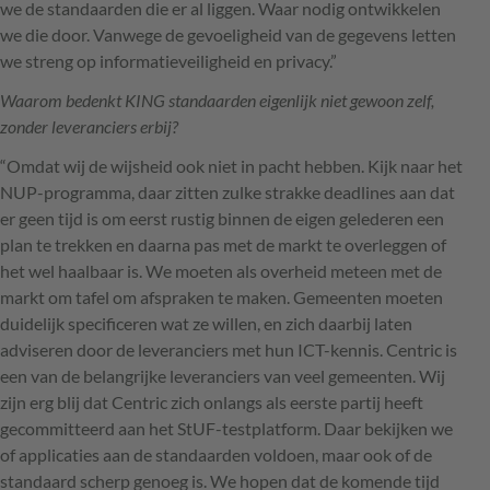
we de standaarden die er al liggen. Waar nodig ontwikkelen
we die door. Vanwege de gevoeligheid van de gegevens letten
we streng op informatieveiligheid en privacy.”
Waarom bedenkt
KING
standaarden eigenlijk niet gewoon zelf,
zonder leveranciers erbij?
“Omdat wij de wijsheid ook niet in pacht hebben. Kijk naar het
NUP
-programma, daar zitten zulke strakke deadlines aan dat
er geen tijd is om eerst rustig binnen de eigen gelederen een
plan te trekken en daarna pas met de markt te overleggen of
het wel haalbaar is. We moeten als overheid meteen met de
markt om tafel om afspraken te maken. Gemeenten moeten
duidelijk specificeren wat ze willen, en zich daarbij laten
adviseren door de leveranciers met hun
ICT
-kennis. Centric is
een van de belangrijke leveranciers van veel gemeenten. Wij
zijn erg blij dat Centric zich onlangs als eerste partij heeft
gecommitteerd aan het StUF-testplatform. Daar bekijken we
of applicaties aan de standaarden voldoen, maar ook of de
standaard scherp genoeg is. We hopen dat de komende tijd