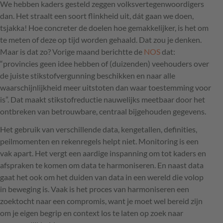
We hebben kaders gesteld zeggen volksvertegenwoordigers
dan. Het straalt een soort flinkheid uit, dát gaan we doen,
tsjakka! Hoe concreter de doelen hoe gemakkelijker, is het om
te meten of deze op tijd worden gehaald. Dat zou je denken.
Maar is dat zo? Vorige maand berichtte de
NOS
dat:
“provincies geen idee hebben of (duizenden) veehouders over
de juiste stikstofvergunning beschikken en naar alle
waarschijnlijkheid meer uitstoten dan waar toestemming voor
is”. Dat maakt stikstofreductie nauwelijks meetbaar door het
ontbreken van betrouwbare, centraal bijgehouden gegevens.
Het gebruik van verschillende data, kengetallen, definities,
peilmomenten en rekenregels helpt niet. Monitoring is een
vak apart. Het vergt een aardige inspanning om tot kaders en
afspraken te komen om data te harmoniseren. En naast data
gaat het ook om het duiden van data in een wereld die volop
in beweging is. Vaak is het proces van harmoniseren een
zoektocht naar een compromis, want je moet wel bereid zijn
om je eigen begrip en context los te laten op zoek naar