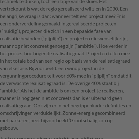
techniek te duiken, toch een tipje van de sluier. Het
vertrekpunt is wat de regio gerealiseerd wil zien in 2030. Een
belangrijke vraag is dan: wanneer telt een project mee? Er is
een onderverdeling gemaakt in gerealiseerde projecten
(“huidig”), projecten die zich in een bepaalde fase van
realisatie bevinden (“pijplijn”) en projecten die wenselijk zijn,
maar nog niet concreet genoeg zijn (“ambitie”). Hoe verder in
het proces, hoe hoger de realisatiegraad. Projecten tellen mee
in het totale bod van een regio op basis van de realisatiegraad
van elke fase. Bijvoorbeeld: een windproject in de
vergunningprocedure telt voor 60% mee in “pijplijn” omdat dit
de verwachte realisatiegraad is. De overige 40% staat bij
“ambitie”. Als het de ambitie is om een project te realiseren,
maar er is nog geen niet concreets dan is er uiteraard geen
realisatiegraad. Ook zijn er in het begrippenkader definities en
omschrijvingen verduidelijkt. Zonne-energie gecombineerd
met parkeren, heet bijvoorbeeld ‘Grootschalig zon op
gebouw.’
Als je weet waar je het over hebt, kun je bijsturen.