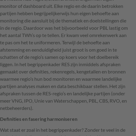
monitor of dashboard uit. Elke regio en de daarin betrokken
partijen hebben begrijpelijkerwijs hun eigen behoefte aan
monitoring die aansluit bij de thematiek en doelstellingen die
in de regio. Daardoor was het bijvoorbeeld voor
PBL
lastig om
het aantal TWh’s op te tellen. Er kwam veel omrekenwerk aan
te pas om het te uniformeren. Terwijl de behoefte aan
afstemming en eenduidigheid juist groot is om goed in te
schatten of de regio’s samen op koers voor het doelbereik
liggen. In het begrippenkader
RES
zijn inmiddels afspraken
gemaakt over definities, rekenregels, kengetallen en bronnen
waarmee regio’s hun bod monitoren en waarmee landelijke
partijen analyses maken en data beschikbaar stellen. Het zijn
afspraken tussen de
RES
-regio’s en landelijke partijen (onder
meer
VNG
,
IPO
, Unie van Waterschappen,
PBL
,
CBS
,
RVO
, en
netbeheerders).
Definities en fasering harmoniseren
Wat staat er zoal in het begrippenkader? Zonder te veel in de