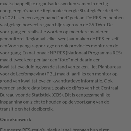
maatschappelijke organisaties werken samen in dertig
energieregio’s aan de Regionale Energie Strategieën: de
RES
.
In 2021 is er een zogenaamd “bod” gedaan. De
RES
-en hebben
vastgelegd hoeveel ze gaan bijdragen aan de 35 TWh. De
voortgang en realisatie worden op meerdere manieren
gemonitord. Regionaal: elke twee jaar maken de
RES
-en zelf
een Voortgangsrapportage en ook provincies monitoren de
voortgang. En nationaal: NP
RES
(Nationaal Programma
RES
)
maakt twee keer per jaar een “foto” met daarin een
kwalitatieve duiding van de stand van zaken. Het Planbureau
voor de Leefomgeving (
PBL
) maakt jaarlijks een monitor op
grond van kwalitatieve én kwantitatieve informatie. Ook
worden andere data benut, zoals de cijfers van het Centraal
Bureau voor de Statistiek (
CBS
). Dit is een gezamenlijke
inspanning om zicht te houden op de voortgang van de
transitie en het doelbereik.
Omrekenwerk
De meeste
RES
-regio’s, bleek al snel, brengen hun eigen