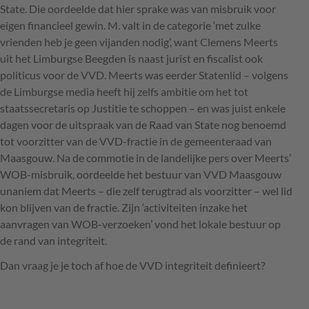
State. Die oordeelde dat hier sprake was van misbruik voor
eigen financieel gewin. M. valt in de categorie ‘met zulke
vrienden heb je geen vijanden nodig’, want Clemens Meerts
uit het Limburgse Beegden is naast jurist en fiscalist ook
politicus voor de
VVD
. Meerts was eerder Statenlid – volgens
de Limburgse media heeft hij zelfs ambitie om het tot
staatssecretaris op Justitie te schoppen – en was juist enkele
dagen voor de uitspraak van de Raad van State nog benoemd
tot voorzitter van de
VVD
-fractie in de gemeenteraad van
Maasgouw. Na de commotie in de landelijke pers over Meerts’
WOB
-misbruik, oordeelde het bestuur van
VVD
Maasgouw
unaniem dat Meerts – die zelf terugtrad als voorzitter – wel lid
kon blijven van de fractie. Zijn ‘activiteiten inzake het
aanvragen van
WOB
-verzoeken’ vond het lokale bestuur op
de rand van integriteit.
Dan vraag je je toch af hoe de
VVD
integriteit definieert?