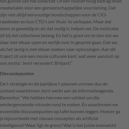
ten gunste van het collectief. Of een relatief hoog bedrag moet
meebetalen voor een gemeenschappelijke voorziening. Dat
zijn niet altijd eenvoudige boodschappen voor de
CIO
-
raadleden en hun
CTO
’s om ‘thuis’ te verkopen. Maar dat
doen ze geweldig en als dat nodig is, helpen we. De motivatie
zit bij dat collectieve belang. En het is goed om te zien dat we
daar met elkaar open en eerlijk over in gesprek gaan. Dat we
als het lastig is met elkaar zoeken naar oplossingen. Aan dit
traject zit ook een mooie culturele kant, wat weer aansluit op
ons motto ‘JenV verandert’. Briljant!”
Discussiepunten
De I-strategie en de jaarlijkse I-plannen vormen dus de
context waarbinnen JenV werkt aan de informatieagenda.
Barendse: “We hebben hiermee een vehikel om die
eerdergenoemde rotonde rond te maken. Én waarbinnen we
essentiële discussiepunten op tafel kunnen leggen. Hoever ga
je bijvoorbeeld met nieuwe concepten als artificial
intelligence? Waar ligt de grens? Wat is het juiste evenwicht