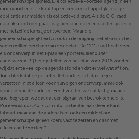
gemeenschappelijkheid. Die collectieve voorzieningen zijn een
mooi voorbeeld. Je kunt bij een gemeenschappelijk loket je
applicatie aanmelden als collectieve dienst. Als de
CIO
-raad
daar akkoord mee gaat, mag niemand meer een ander systeem
met hetzelfde kunstje ontwerpen. Maar die
gemeenschappelijkheid zit ook in de omgang met elkaar, in het
samen willen bereiken van de doelen. De
CIO
-raad heeft voor
elk onderwerp in het I-plan een portefeuillehouder
aangewezen. Bij het opstellen van het plan voor 2018 vonden
wij dat er te veel op de agenda stond en dat er wel wat af kon.
Toen bleek dat de portefeuillehouders zich daartegen
verzetten; niet alleen voor hun eigen onderwerp, maar ook
voor dat van de anderen. Eerst vonden we dat lastig, maar al
snel begrepen we dat dat een signaal van betrokkenheid is.
Pure winst dus. Zo is zo’n informatieplan aan de ene kant
inhoud, maar aan de andere kant ook een middel om
gemeenschappelijk een koers vast te zetten en daar met
elkaar aan te werken.”
We gebruiken de metafoor van de informatierotonde, die