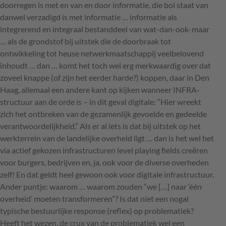
doorregen is met en van en door informatie, die bol staat van
danwel verzadigd is met informatie … informatie als
integrerend en integraal bestanddeel van wat-dan-ook-maar
… als de grondstof bij uitstek die de doorbraak tot
ontwikkeling tot heuse netwerkmaatschappij veelbelovend
inhoudt … dan … komt het toch wel erg merkwaardig over dat
zoveel knappe (of zijn het eerder harde?) koppen, daar in Den
Haag, allemaal een andere kant op kijken wanneer INFRA-
structuur aan de orde is – in dit geval digitale: “Hier wreekt
zich het ontbreken van de gezamenlijk gevoelde en gedeelde
verantwoordelijkheid.” Als er al iets is dat bij uitstek op het
werkterrein van de landelijke overheid ligt … dan is het wel het
via actief gekozen infrastructuren level playing fields creëren
voor burgers, bedrijven en, ja, ook voor de diverse overheden
zelf! En dat geldt heel gewoon ook voor digitale infrastructuur.
Ander puntje: waarom … waarom zouden “we […] naar ‘één
overheid’ moeten transformeren”? Is dat niet een nogal
typische bestuurlijke response (reflex) op problematiek?
Heeft het wezen, de crux van de problematiek wel een