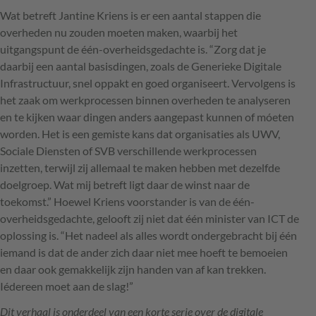
Wat betreft Jantine Kriens is er een aantal stappen die
overheden nu zouden moeten maken, waarbij het
uitgangspunt de één-overheidsgedachte is. “Zorg dat je
daarbij een aantal basisdingen, zoals de Generieke Digitale
Infrastructuur, snel oppakt en goed organiseert. Vervolgens is
het zaak om werkprocessen binnen overheden te analyseren
en te kijken waar dingen anders aangepast kunnen of móeten
worden. Het is een gemiste kans dat organisaties als
UWV
,
Sociale Diensten of
SVB
verschillende werkprocessen
inzetten, terwijl zij allemaal te maken hebben met dezelfde
doelgroep. Wat mij betreft ligt daar de winst naar de
toekomst.” Hoewel Kriens voorstander is van de één-
overheidsgedachte, gelooft zij niet dat één minister van
ICT
de
oplossing is. “Het nadeel als alles wordt ondergebracht bij één
iemand is dat de ander zich daar niet mee hoeft te bemoeien
en daar ook gemakkelijk zijn handen van af kan trekken.
Iédereen moet aan de slag!”
Dit verhaal is onderdeel van een korte serie over de digitale