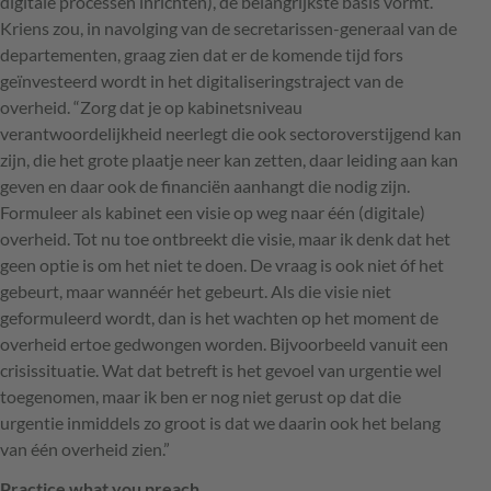
digitale processen inrichten), de belangrijkste basis vormt.
Kriens zou, in navolging van de secretarissen-generaal van de
departementen, graag zien dat er de komende tijd fors
geïnvesteerd wordt in het digitaliseringstraject van de
overheid. “Zorg dat je op kabinetsniveau
verantwoordelijkheid neerlegt die ook sectoroverstijgend kan
zijn, die het grote plaatje neer kan zetten, daar leiding aan kan
geven en daar ook de financiën aanhangt die nodig zijn.
Formuleer als kabinet een visie op weg naar één (digitale)
overheid. Tot nu toe ontbreekt die visie, maar ik denk dat het
geen optie is om het niet te doen. De vraag is ook niet óf het
gebeurt, maar wannéér het gebeurt. Als die visie niet
geformuleerd wordt, dan is het wachten op het moment de
overheid ertoe gedwongen worden. Bijvoorbeeld vanuit een
crisissituatie. Wat dat betreft is het gevoel van urgentie wel
toegenomen, maar ik ben er nog niet gerust op dat die
urgentie inmiddels zo groot is dat we daarin ook het belang
van één overheid zien.”
Practice what you preach