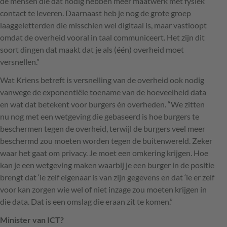
de mensen die dat nodig hebben meer maatwerk met fysiek
contact te leveren. Daarnaast heb je nog de grote groep
laaggeletterden die misschien wel digitaal is, maar vastloopt
omdat de overheid vooral in taal communiceert. Het zijn dit
soort dingen dat maakt dat je als (één) overheid moet
versnellen.”
Wat Kriens betreft is versnelling van de overheid ook nodig
vanwege de exponentiële toename van de hoeveelheid data
en wat dat betekent voor burgers én overheden. “We zitten
nu nog met een wetgeving die gebaseerd is hoe burgers te
beschermen tegen de overheid, terwijl de burgers veel meer
beschermd zou moeten worden tegen de buitenwereld. Zeker
waar het gaat om privacy. Je moet een omkering krijgen. Hoe
kan je een wetgeving maken waarbij je een burger in de positie
brengt dat ‘ie zelf eigenaar is van zijn gegevens en dat ‘ie er zelf
voor kan zorgen wie wel of niet inzage zou moeten krijgen in
die data. Dat is een omslag die eraan zit te komen.”
Minister van
ICT
?