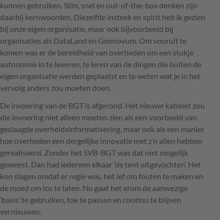
kunnen gebruiken. Slim, snel en out-of-the-box denken zijn
daarbij kernwoorden. Diezelfde insteek en spirit heb ik gezien
bij onze eigen organisatie, maar ook bijvoorbeeld bij
organisaties als DataLand en Geonovum. Om vooruit te
komen was er de bereidheid van overheden om een stukje
autonomie in te leveren, te leren van de dingen die buiten de
eigen organisatie werden geplaatst en te weten wat je in het
vervolg anders zou moeten doen.
De invoering van de
BGT
is afgerond. Het nieuwe kabinet zou
die invoering niet alleen moeten zien als een voorbeeld van
geslaagde overheidsinformatisering, maar ook als een manier
hoe overheden een dergelijke innovatie met z’n allen hebben
gerealiseerd. Zonder het
SVB
-
BGT
was dat niet mogelijk
geweest. Dan had iedereen elkaar ‘de tent uitgevochten’. Het
kon slagen omdat er regie was, het lef om fouten te maken en
de moed om los te laten. Nu gaat het erom de aanwezige
‘basis’ te gebruiken, toe te passen en continu te blijven
vernieuwen.