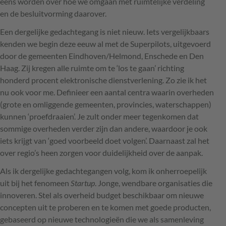
eens worden over hoe we omgaan met ruimtelijke verdeling
en de besluitvorming daarover.
Een dergelijke gedachtegang is niet nieuw. Iets vergelijkbaars
kenden we begin deze eeuw al met de Superpilots, uitgevoerd
door de gemeenten Eindhoven/Helmond, Enschede en Den
Haag. Zij kregen alle ruimte om te ‘los te gaan’ richting
honderd procent elektronische dienstverlening. Zo zie ik het
nu ook voor me. Definieer een aantal centra waarin overheden
(grote en omliggende gemeenten, provincies, waterschappen)
kunnen ‘proefdraaien’. Je zult onder meer tegenkomen dat
sommige overheden verder zijn dan andere, waardoor je ook
iets krijgt van ‘goed voorbeeld doet volgen’. Daarnaast zal het
over regio’s heen zorgen voor duidelijkheid over de aanpak.
Als ik dergelijke gedachtegangen volg, kom ik onherroepelijk
uit bij het fenomeen
Startup
. Jonge, wendbare organisaties die
innoveren. Stel als overheid budget beschikbaar om nieuwe
concepten uit te proberen en te komen met goede producten,
gebaseerd op nieuwe technologieën die we als samenleving