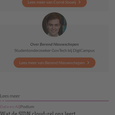
Lees meer van Corné Snoeij
Over Berend Nieuwschepen
Studentonderzoeker GovTech bij DigiCampus
Lees meer van Berend Nieuwschepen
Lees meer
Data en AI
|
Podium
Wat de SIDN cloud-rel ons leert