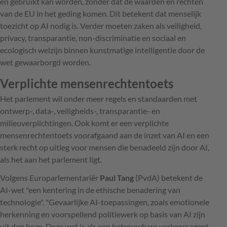
en gebruikt kan worden, zonder dat de waarden en rechten
van de EU in het geding komen. Dit betekent dat menselijk
toezicht op AI nodig is. Verder moeten zaken als veiligheid,
privacy, transparantie, non-discriminatie en sociaal en
ecologisch welzijn binnen kunstmatige intelligentie door de
wet gewaarborgd worden.
Verplichte mensenrechtentoets
Het parlement wil onder meer regels en standaarden met
ontwerp-, data-, veiligheids-, transparantie- en
milieuverplichtingen. Ook komt er een verplichte
mensenrechtentoets voorafgaand aan de inzet van AI en een
sterk recht op uitleg voor mensen die benadeeld zijn door AI,
als het aan het parlement ligt.
Volgens Europarlementariër
Paul Tang
(PvdA) betekent de
AI-wet "een kentering in de ethische benadering van
technologie". "Gevaarlijke AI-toepassingen, zoals emotionele
herkenning en voorspellend politiewerk op basis van AI zijn
uit den boze. Deze wet is als een betrouwbare verkeersagent