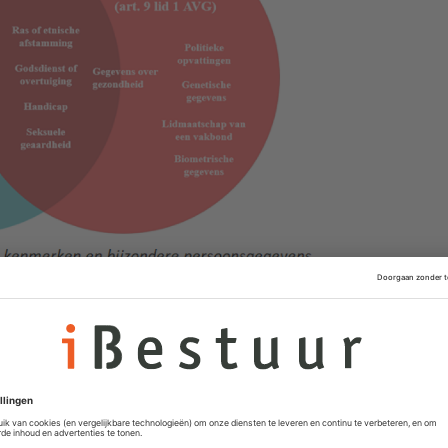
rbod van Artikel 9 AVG, maar die uitzonderingen zijn
voor het controleren van AI-systemen. In sommige
ing van mensen krijgen om de data te verzamelen. In
ale wet nodig zijn om het gebruik van bijzondere
 mogelijk te maken – op dit moment zijn dergelijke
rom zijn organisaties momenteel aangewezen op de