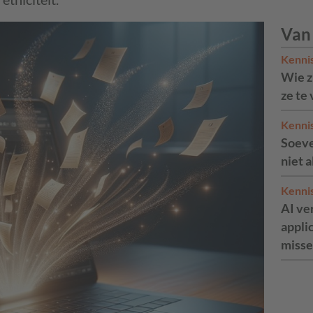
Van
Kenni
Wie zi
ze te
Kenni
Soeve
niet 
Kenni
AI ve
appli
misse