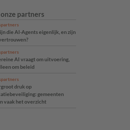
 onze partners
spartners
jn die AI-Agents eigenlijk, en zijn
 vertrouwen?
spartners
reine AI vraagt om uitvoering,
alleen om beleid
spartners
rgroot druk op
catiebeveiliging: gemeenten
n vaak het overzicht