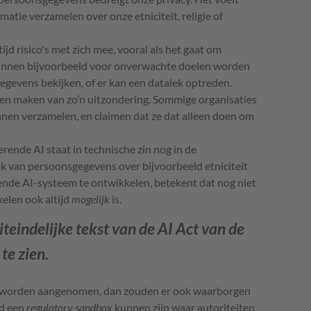
matie verzamelen over onze etniciteit, religie of
jd risico's met zich mee, vooral als het gaat om
unnen bijvoorbeeld voor onverwachte doelen worden
gevens bekijken, of er kan een datalek optreden.
en maken van zo’n uitzondering. Sommige organisaties
nen verzamelen, en claimen dat ze dat alleen doen om
rende AI staat in technische zin nog in de
ik van persoonsgegevens over bijvoorbeeld etniciteit
ende AI-systeem te ontwikkelen, betekent dat nog niet
elen ook altijd
mogelijk
is.
teindelijke tekst van de AI Act van de
te zien.
ou worden aangenomen, dan zouden er ook waarborgen
ld een
regulatory sandbox
kunnen zijn waar autoriteiten