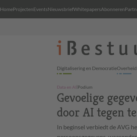
Home
Projecten
Events
Nieuwsbrief
Whitepapers
Abonneren
Partn
Digitalisering en Democratie
Overheid 
|
Data en AI
Podium
Gevoelige gegev
door AI tegen t
In beginsel verbiedt de AVG he
persoonsgegevens, waaronder e