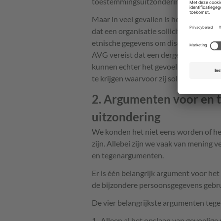
toestemmingsuitzondering.
Maar in veel gevallen is het verkrijge
dat een organisatie sollicitanten vraa
etnische gegevens om discriminerende
AVG vereist dat een dergelijke toest
kunnen echter het gevoel hebben dat 
te krijgen waarvoor zij solliciteren. D
2. Argumenten voor en 
uitzondering
We konden het niet eens worden of he
zijn. Allebei zijn we vaak van mening
en tegenargumenten.
Er is één belangrijk argument voor he
de bijzondere persoonsgegevens gebrui
De vier belangrijkste argumenten tegen
Alleen al het opslaan van gevoelige