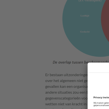
Er bestaan uitzonderingen voor het ve
over het algemeen niet geschikt zijn 
gevallen kan een organisatie toestemm
andere situaties zou een EU- of nation
gegevenscategorieën voor AI-debiasing
wetten niet van kracht in de EU. Daa