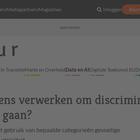
ers
Mediapartners
Magazines
Inloggen
Abon
(advertentie)
in Transitie
Markt en Overheid
Data en AI
Digitale Toekomst EU
D
ens verwerken om discrimi
e gaan?
t gebruik van bepaalde categorieën gevoelige
tniciteit.