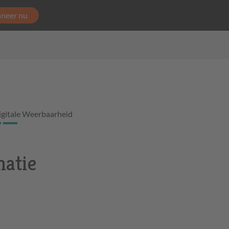
neer nu
igitale Weerbaarheid
natie