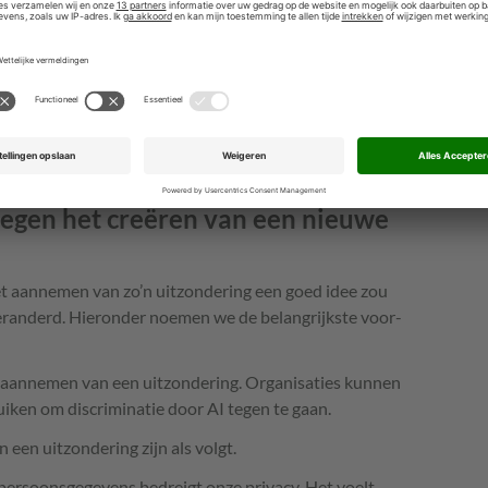
n van geldige toestemming onmogelijk. Stel bijvoorbeeld
gt of ze toestemming geven voor het gebruik van hun
 effecten door haar AI-systemen tegen te gaan. De
emming vrijwillig wordt gegeven. Werkzoekenden
ze verplicht zijn om toestemming te geven om de baan
at neemt de vrijwilligheid van de toestemming weg.
tegen het creëren van een nieuwe
t aannemen van zo’n uitzondering een goed idee zou
 veranderd. Hieronder noemen we de belangrijkste voor-
t aannemen van een uitzondering. Organisaties kunnen
ken om discriminatie door AI tegen te gaan.
 een uitzondering zijn als volgt.
 persoonsgegevens bedreigt onze privacy. Het voelt