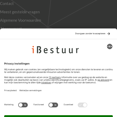
Contact
Meest gestelde vragen
Algemene Voorwaarden
Abonnement
Adverteren
Colofon
Nieuwsbrief
Privacyinstellingen