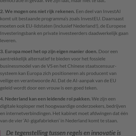
democratie in gevaar. We zijn laat, maar niet te laat.
2. We mogen ons niet rijk rekenen.
Een deel van InvestAI
komt uit bestaande programma’s zoals InvestEU. Daarnaast
moeten ook EU-lidstaten (inclusief Nederland!), de Europese
Investeringsbank en private investeerders daadwerkelijk gaan
leveren.
3. Europa moet het op zijn eigen manier doen.
Door een
aantrekkelijk alternatief te bieden voor het fossiele
businessmodel van de VS en het Chinese staatscensuur-
systeem kan Europa zich positioneren als producent van
veilige en verantwoorde AI. Dat de AI-aanpak van de EU
geleid wordt door een vrouw is een goed teken.
4. Nederland kan een leidende rol pakken.
We zijn een
digitale koploper met hoogwaardige onderzoekers, bedrijven
en internetverbindingen. Het kabinet moet afdwingen dat één
van de vier ‘AI-gigafabrieken’ in Nederland komt te staan.
De tegenstelling tussen regels en innovatie is