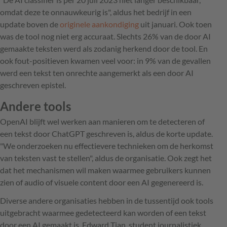
omdat deze te onnauwkeurig is", aldus het bedrijf in een
update boven de
originele aankondiging
uit januari. Ook toen
was de tool nog niet erg accuraat. Slechts 26% van de door AI
gemaakte teksten werd als zodanig herkend door de tool. En
ook fout-positieven kwamen veel voor: in 9% van de gevallen
werd een tekst ten onrechte aangemerkt als een door AI
geschreven epistel.
Andere tools
OpenAI blijft wel werken aan manieren om te detecteren of
een tekst door ChatGPT geschreven is, aldus de korte update.
"We onderzoeken nu effectievere technieken om de herkomst
van teksten vast te stellen", aldus de organisatie. Ook zegt het
dat het mechanismen wil maken waarmee gebruikers kunnen
zien of audio of visuele content door een AI gegenereerd is.
Diverse andere organisaties hebben in de tussentijd ook tools
uitgebracht waarmee gedetecteerd kan worden of een tekst
door een AI gemaakt is. Edward Tian, student journalistiek