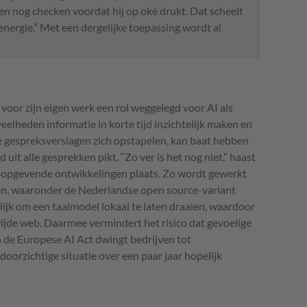
en nog checken voordat hij op oké drukt. Dat scheelt
energie.” Met een dergelijke toepassing wordt al
voor zijn eigen werk een rol weggelegd voor AI als
elheden informatie in korte tijd inzichtelijk maken en
e gespreksverslagen zich opstapelen, kan baat hebben
d uit alle gesprekken pikt. “Zo ver is het nog niet,” haast
 hoopgevende ontwikkelingen plaats. Zo wordt gewerkt
en, waaronder de Nederlandse open source-variant
ijk om een taalmodel lokaal te laten draaien, waardoor
ijde web. Daarmee vermindert het risico dat gevoelige
n de Europese AI Act dwingt bedrijven tot
oorzichtige situatie over een paar jaar hopelijk