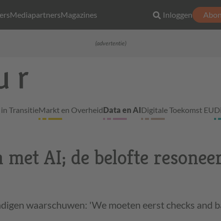
ers
Mediapartners
Magazines
Inloggen
Abon
(advertentie)
in Transitie
Markt en Overheid
Data en AI
Digitale Toekomst EU
D
met AI; de belofte resoneer
digen waarschuwen: 'We moeten eerst checks and ba