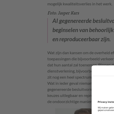
mogelijk kwaliteitsverlies in het werk.
Foto: Jasper Kars
AI gegenereerde besluitv
beginselen van behoorlijk
en reproduceerbaar zijn.
Wat zijn dan kansen om de overheid ef
toepassingen die bijvoorbeeld verkeer
dat hun aantal zal toenemen. Binnen de
dienstverlening, bijvoorbeeld voor he
zit nog een heel spectrum aan ambtelijk
Wat in ieder geval niemand van de door
gegenereerde besluitvorming. De alge
keuzes uitlegbaar en reproduceerbaar z
de ondoorzichtige manier waarop AI i