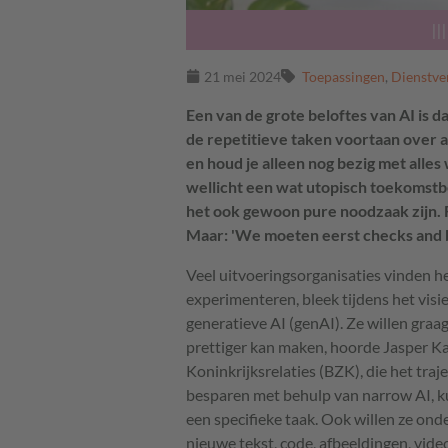
|||
21 mei 2024
Toepassingen
,
Dienstve
Een van de grote beloftes van AI is d
de repetitieve taken voortaan over aa
en houd je alleen nog bezig met alles 
wellicht een wat utopisch toekomstb
het ook gewoon pure noodzaak zijn. Fe
Maar: 'We moeten eerst checks and b
Veel uitvoeringsorganisaties vinden h
experimenteren, bleek tijdens het visi
generatieve AI (genAI). Ze willen graa
prettiger kan maken, hoorde Jasper Ka
Koninkrijks­relaties (BZK), die het tra
besparen met behulp van narrow AI, kun
een specifieke taak. Ook willen ze ond
nieuwe tekst, code, afbeeldingen, vide