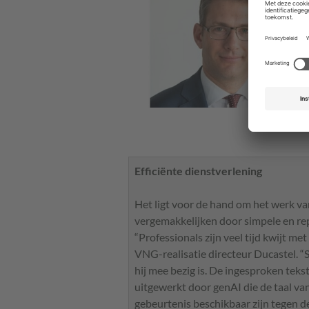
Efficiënte dienstverlening
Het ligt voor de hand om het werk va
vergemakkelijken door simpele en rep
“Professionals zijn veel tijd kwijt m
VNG-realisatie directeur Ducastel. “S
hij mee bezig is. De ingesproken te
uitgewerkt door genAI die de taal van
gebeurtenis beschikbaar zijn tegen de 