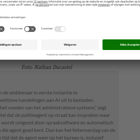
groot goed,” zegt Nathan Ducastel, directeur
van VNG Realisatie. “Het zal tot enorme
discussies leiden wanneer je met AI op den
duur voorspellingen kunt doen over gedrag
en uitkomsten die accurater zijn dan wanneer
je dat met menselijke interventies doet,
hoewel die overigens ook altijd subjectiviteit
bevatten.”
Foto: Nathan Ducastel
n de ambtenaar in eerste instantie te
etitieve handelingen aan AI uit te besteden.
et het voeden van het administratieve systeem,” zegt
tel dat de politieagent op straat kan inspreken waar
kst wordt omgezet door spraaksoftware en automatisch
 die agent goed kent. Dan kan het feitenverslag van de
tijd dat de agent weer op het bureau is, inclusief