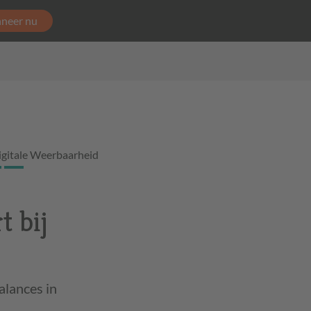
neer nu
igitale Weerbaarheid
t bij
lances in