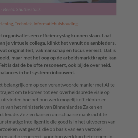
- Beeld: Shutterstock
rlening
,
Techniek
,
Informatiehuishouding
at organisaties een efficiencyslag kunnen slaan. Laat
n je virtuele collega, klinkt het vanuit de aanbieders,
wat originaliteit, vakmanschap en focus vereist. Dat is
eeld, maar met het oog op de arbeidsmarktkrapte kan
it is dat de belofte resoneert, ook bij de overheid.
alances in het systeem inbouwen'.
et belangrijk om op een verantwoorde manier met AI te
etraject om te komen tot een overheidsbrede visie op
g uitvinden hoe het hun werk mogelijk efficiënter en
rs van het ministerie van Binnenlandse Zaken en
ject leidde. Ze zien kansen om schaarse mankracht te
stmatige intelligentie die goed is in het uitvoeren van
erzoeken wat genAI, die op basis van een verzoek
o en audio genereert, voor hun werk kan betekenen: in