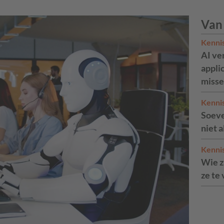
Van
Kenni
AI ve
appli
misse
Kenni
Soeve
niet 
Kenni
Wie zi
ze te