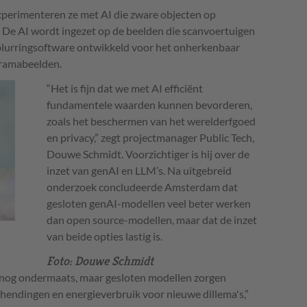
experimenteren ze met AI die zware objecten op
De AI wordt ingezet op de beelden die scanvoertuigen
blurringsoftware ontwikkeld voor het onherkenbaar
oramabeelden.
“Het is fijn dat we met AI efficiënt
fundamentele waarden kunnen bevorderen,
zoals het beschermen van het werelderfgoed
en privacy,” zegt projectmanager Public Tech,
Douwe Schmidt. Voorzichtiger is hij over de
inzet van genAI en LLM’s. Na uitgebreid
onderzoek concludeerde Amsterdam dat
gesloten genAI-modellen veel beter werken
dan open source-modellen, maar dat de inzet
van beide opties lastig is.
Foto: Douwe Schmidt
 nog ondermaats, maar gesloten modellen zorgen
hendingen en energieverbruik voor nieuwe dillema's,”