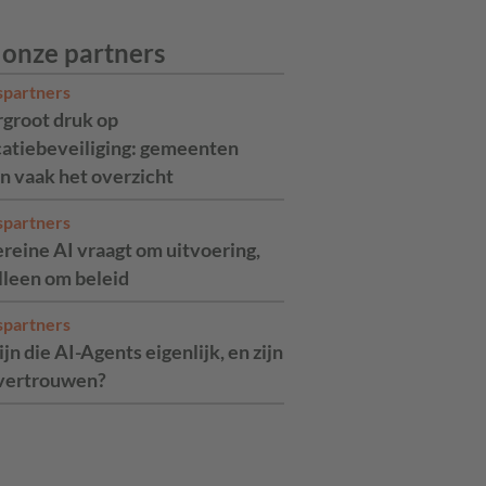
 onze partners
spartners
rgroot druk op
catiebeveiliging: gemeenten
n vaak het overzicht
spartners
reine AI vraagt om uitvoering,
alleen om beleid
spartners
jn die AI-Agents eigenlijk, en zijn
 vertrouwen?