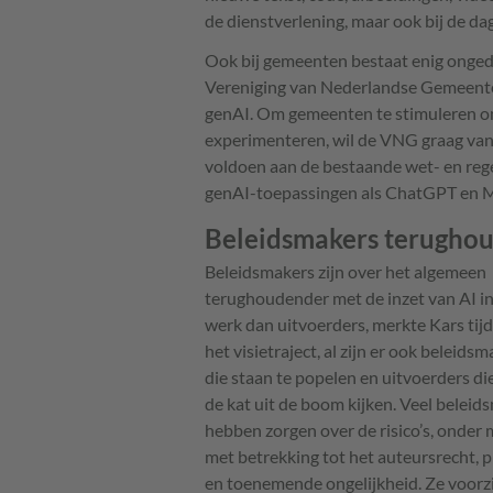
de dienstverlening, maar ook bij de da
Ook bij gemeenten bestaat enig ongeduld
Vereniging van Nederlandse Gemeente
genAI. Om gemeenten te stimuleren o
experimenteren, wil de VNG graag van 
voldoen aan de bestaande wet- en reg
genAI-toepassingen als ChatGPT en Mi
Beleidsmakers terugho
Beleidsmakers zijn over het algemeen
terughoudender met de inzet van AI i
werk dan uitvoerders, merkte Kars tij
het visietraject, al zijn er ook beleids
die staan te popelen en uitvoerders die
de kat uit de boom kijken. Veel beleid
hebben zorgen over de risico’s, onder
met betrekking tot het auteursrecht, p
en toenemende ongelijkheid. Ze voorz