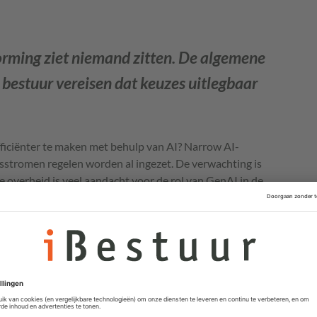
orming ziet niemand zitten. De algemene
 bestuur vereisen dat keuzes uitlegbaar
ficiënter te maken met behulp van AI? Narrow AI-
sstromen regelen worden al ingezet. De verwachting is
 overheid is veel aandacht voor de rol van GenAI in de
t versimpelen van moeilijke brieven. Maar daartussenin
e taken waar wellicht een efficiencyslag mogelijk is.
 iBestuur geïnterviewden ziet zitten, is door AI
mene beginselen van behoorlijk bestuur vereisen dat
ijn. Dat uitgangspunt laat zich moeilijk verenigen met
nformatie genereert.
“De herleidbaarheid van besluiten is een