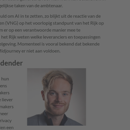
gelijkse taken van de ambtenaar.
 om AI in te zetten, zo blijkt uit de reactie van de
n (VNG) op het voorlopig standpunt van het Rijk op
m er op een verantwoorde manier mee te
het Rijk weten welke leveranciers en toepassingen
elgeving. Momenteel is vooral bekend dat bekende
djourney er niet aan voldoen.
udender
n hun
dens
makers
 liever
smakers
 meer
rivacy
ien een