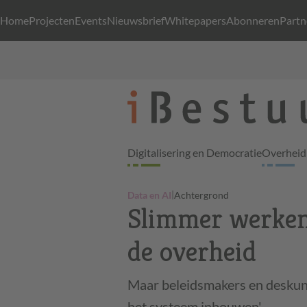
Home
Projecten
Events
Nieuwsbrief
Whitepapers
Abonneren
Partn
Digitalisering en Democratie
Overheid 
|
Data en AI
Achtergrond
Slimmer werken 
de overheid
Maar beleidsmakers en deskun
het systeem inbouwen'.