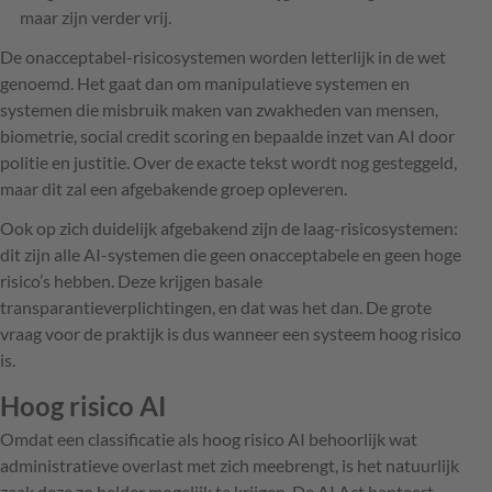
maar zijn verder vrij.
De onacceptabel-risicosystemen worden letterlijk in de wet
genoemd. Het gaat dan om manipulatieve systemen en
systemen die misbruik maken van zwakheden van mensen,
biometrie, social credit scoring en bepaalde inzet van AI door
politie en justitie. Over de exacte tekst wordt nog gesteggeld,
maar dit zal een afgebakende groep opleveren.
Ook op zich duidelijk afgebakend zijn de laag-risicosystemen:
dit zijn alle AI-systemen die geen onacceptabele en geen hoge
risico’s hebben. Deze krijgen basale
transparantieverplichtingen, en dat was het dan. De grote
vraag voor de praktijk is dus wanneer een systeem hoog risico
is.
Hoog risico AI
Omdat een classificatie als hoog risico AI behoorlijk wat
administratieve overlast met zich meebrengt, is het natuurlijk
zaak deze zo helder mogelijk te krijgen. De AI Act hanteert