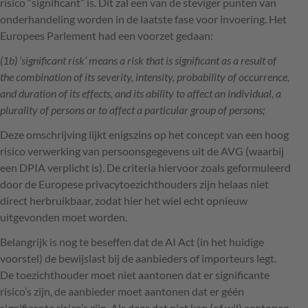
risico “significant” is. Dit zal een van de steviger punten van
onderhandeling worden in de laatste fase voor invoering. Het
Europees Parlement had een voorzet gedaan:
(1b) ‘significant risk’ means a risk that is significant as a result of
the combination of its severity, intensity, probability of occurrence,
and duration of its effects, and its ability to affect an individual, a
plurality of persons or to affect a particular group of persons;
Deze omschrijving lijkt enigszins op het concept van een hoog
risico verwerking van persoonsgegevens uit de AVG (waarbij
een DPIA verplicht is). De criteria hiervoor zoals geformuleerd
door de Europese privacytoezichthouders zijn helaas niet
direct herbruikbaar, zodat hier het wiel echt opnieuw
uitgevonden moet worden.
Belangrijk is nog te beseffen dat de AI Act (in het huidige
voorstel) de bewijslast bij de aanbieders of importeurs legt.
De toezichthouder moet niet aantonen dat er significante
risico’s zijn, de aanbieder moet aantonen dat er géén
significante risico’s zijn. Als deze dat niet kan (of wil) aantonen,