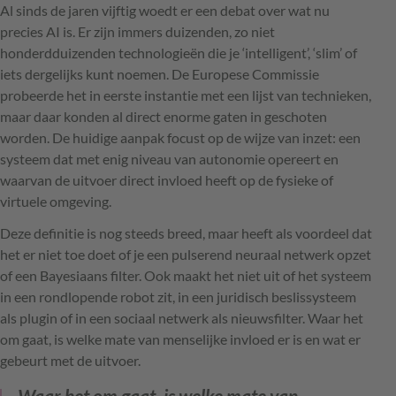
Al sinds de jaren vijftig woedt er een debat over wat nu
precies AI is. Er zijn immers duizenden, zo niet
honderdduizenden technologieën die je ‘intelligent’, ‘slim’ of
iets dergelijks kunt noemen. De Europese Commissie
probeerde het in eerste instantie met een lijst van technieken,
maar daar konden al direct enorme gaten in geschoten
worden. De huidige aanpak focust op de wijze van inzet: een
systeem dat met enig niveau van autonomie opereert en
waarvan de uitvoer direct invloed heeft op de fysieke of
virtuele omgeving.
Deze definitie is nog steeds breed, maar heeft als voordeel dat
het er niet toe doet of je een pulserend neuraal netwerk opzet
of een Bayesiaans filter. Ook maakt het niet uit of het systeem
in een rondlopende robot zit, in een juridisch beslissysteem
als plugin of in een sociaal netwerk als nieuwsfilter. Waar het
om gaat, is welke mate van menselijke invloed er is en wat er
gebeurt met de uitvoer.
Waar het om gaat, is welke mate van