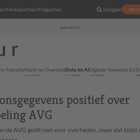
ers
Mediapartners
Magazines
Inloggen
Abon
(advertentie)
in Transitie
Markt en Overheid
Data en AI
Digitale Toekomst EU
D
oonsgegevens positief over
peling AVG
 de AVG geldt niet voor overheden, maar dat blijkt 
Europese…