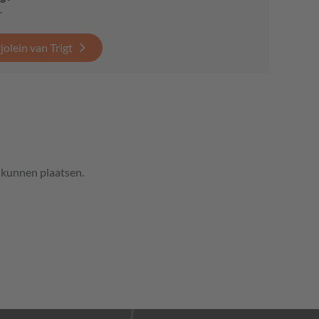
r
olein van Trigt
e kunnen plaatsen.