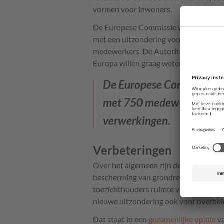
vormen voor inwoners.
De Europese Commissie wil die grens 
met een uitzondering voor hoog risic
medewerkers. De Autoriteit Persoonsg
Europa willen graag weten waarom dat 
De Europese Commissie wi
met 750 medewerkers, met
verwerkingen.
Verbeteringen
Over het algemeen zijn de Europese pr
bescherming van grondrechten van men
toezichthouders ruimte voor enkele verb
nieuwe uitzondering ook voor overheids
Dat staat in een
gezamenlijke opinie
va