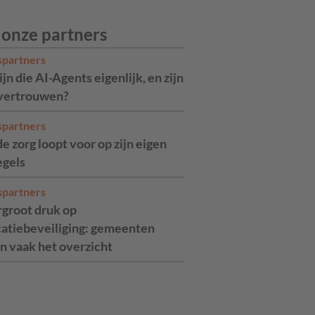
 onze partners
spartners
jn die AI-Agents eigenlijk, en zijn
 vertrouwen?
spartners
de zorg loopt voor op zijn eigen
egels
spartners
rgroot druk op
catiebeveiliging: gemeenten
n vaak het overzicht