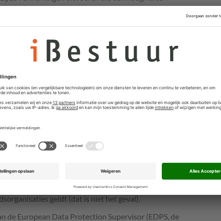
dus oprekken naar organisaties met 750 medewerkers,
o-verwerkingen. Eerder werd gesproken van 500
egevens (AP) en de andere privacytoezichthouders in
getal is aangepast.
l de grens oprekken naar organisaties
 een uitzondering voor hoog risico-
ivacytoezichthouders voor de versoepeling, zolang de
sen maar niet in gevaar komt. Wel zien de
eteringen. Zo blijkt nu niet duidelijk uit de tekst of de
organisaties geldt (dat is niet het geval).
n de European Data Protection Supervisor (EDPS, de