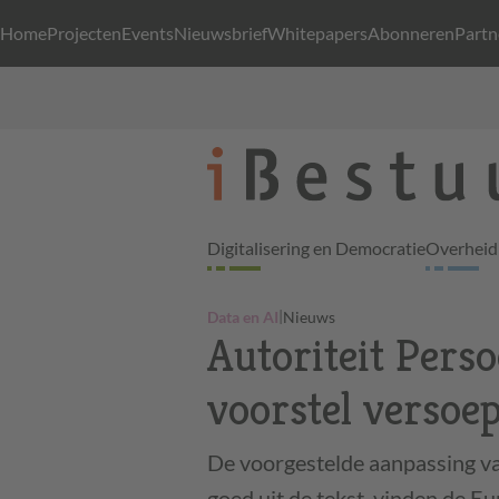
Home
Projecten
Events
Nieuwsbrief
Whitepapers
Abonneren
Partn
Digitalisering en Democratie
Overheid 
|
Data en AI
Nieuws
Autoriteit Pers
voorstel versoe
De voorgestelde aanpassing van
goed uit de tekst, vinden de 