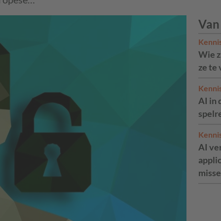
Van
Kenni
Wie zi
ze te
Kenni
AI in 
spelr
Kenni
AI ve
appli
misse