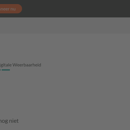
neer nu
igitale Weerbaarheid
nog niet