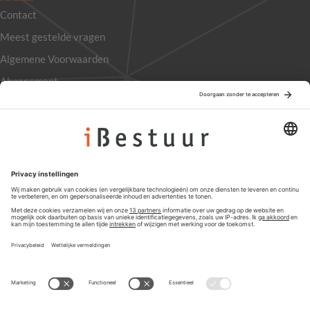
Contact
Meest gestelde vragen
Algemene Voorwaarden
Abonnement
Adverteren
Colofon
Nieuwsbrief
Privacyinstellingen