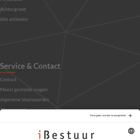
Achtergrond
Alle artikelen
Service & Contact
Contact
Meest gestelde vragen
Algemene Voorwaarden
Abonnement
Adverteren
Colofon
Nieuwsbrief