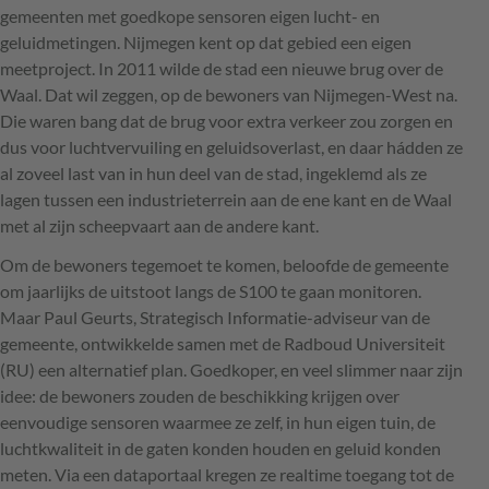
gemeenten met goedkope sensoren eigen lucht- en
geluidmetingen. Nijmegen kent op dat gebied een eigen
meetproject. In 2011 wilde de stad een nieuwe brug over de
Waal. Dat wil zeggen, op de bewoners van Nijmegen-West na.
Die waren bang dat de brug voor extra verkeer zou zorgen en
dus voor luchtvervuiling en geluidsoverlast, en daar hádden ze
al zoveel last van in hun deel van de stad, ingeklemd als ze
lagen tussen een industrieterrein aan de ene kant en de Waal
met al zijn scheepvaart aan de andere kant.
Om de bewoners tegemoet te komen, beloofde de gemeente
om jaarlijks de uitstoot langs de S100 te gaan monitoren.
Maar Paul Geurts, Strategisch Informatie-adviseur van de
gemeente, ontwikkelde samen met de Radboud Universiteit
(RU) een alternatief plan. Goedkoper, en veel slimmer naar zijn
idee: de bewoners zouden de beschikking krijgen over
eenvoudige sensoren waarmee ze zelf, in hun eigen tuin, de
luchtkwaliteit in de gaten konden houden en geluid konden
meten. Via een dataportaal kregen ze realtime toegang tot de