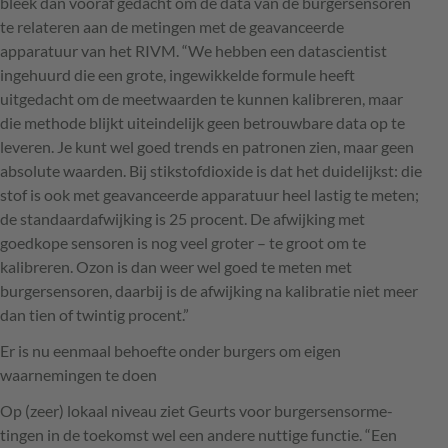
bleek dan vooraf gedacht om de data van de burgersensoren
te relateren aan de metingen met de geavanceerde
apparatuur van het
RIVM
. “We hebben een datascientist
ingehuurd die een grote, ingewikkelde formule heeft
uitgedacht om de meetwaarden te kunnen kalibreren, maar
die methode blijkt uiteindelijk geen betrouwbare data op te
leveren. Je kunt wel goed trends en patronen zien, maar geen
absolute waarden. Bij stikstofdioxide is dat het duidelijkst: die
stof is ook met geavanceerde apparatuur heel lastig te meten;
de standaardafwijking is 25 procent. De afwijking met
goedkope sensoren is nog veel groter – te groot om te
kalibreren. Ozon is dan weer wel goed te meten met
burgersensoren, daarbij is de afwijking na kalibratie niet meer
dan tien of twintig procent.”
Er is nu eenmaal behoefte onder burgers om eigen
waarnemingen te doen
Op (zeer) lokaal niveau ziet Geurts voor burgersensorme-
tingen in de toekomst wel een andere nuttige functie. “Een