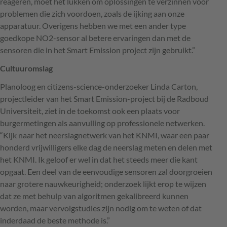
reageren, moet het lukken om oplossingen te verzinnen voor
problemen die zich voordoen, zoals de ijking aan onze
apparatuur. Overigens hebben we met een ander type
goedkope NO2-sensor al betere ervaringen dan met de
sensoren die in het Smart Emission project zijn gebruikt.”
Cultuuromslag
Planoloog en citizens-science-onderzoeker Linda Carton,
projectleider van het Smart Emission-project bij de Radboud
Universiteit, ziet in de toekomst ook een plaats voor
burgermetingen als aanvulling op professionele netwerken.
“Kijk naar het neerslagnetwerk van het
KNMI
, waar een paar
honderd vrijwilligers elke dag de neerslag meten en delen met
het
KNMI
. Ik geloof er wel in dat het steeds meer die kant
opgaat. Een deel van de eenvoudige sensoren zal doorgroeien
naar grotere nauwkeurigheid; onderzoek lijkt erop te wijzen
dat ze met behulp van algoritmen gekalibreerd kunnen
worden, maar vervolgstudies zijn nodig om te weten of dat
inderdaad de beste methode is.”