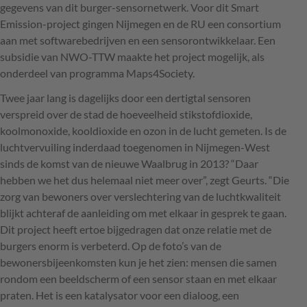
gegevens van dit burger-sensornetwerk. Voor dit Smart
Emission-project gingen Nijmegen en de RU een consortium
aan met softwarebedrijven en een sensorontwikkelaar. Een
subsidie van
NWO
-
TTW
maakte het project mogelijk, als
onderdeel van programma Maps4Society.
Twee jaar lang is dagelijks door een dertigtal sensoren
verspreid over de stad de hoeveelheid stikstofdioxide,
koolmonoxide, kooldioxide en ozon in de lucht gemeten. Is de
luchtvervuiling inderdaad toegenomen in Nijmegen-West
sinds de komst van de nieuwe Waalbrug in 2013? “Daar
hebben we het dus helemaal niet meer over”, zegt Geurts. “Die
zorg van bewoners over verslechtering van de luchtkwaliteit
blijkt achteraf de aanleiding om met elkaar in gesprek te gaan.
Dit project heeft ertoe bijgedragen dat onze relatie met de
burgers enorm is verbeterd. Op de foto’s van de
bewonersbijeenkomsten kun je het zien: mensen die samen
rondom een beeldscherm of een sensor staan en met elkaar
praten. Het is een katalysator voor een dialoog, een