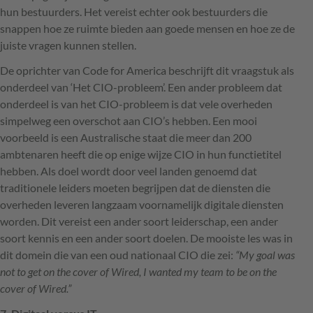
hun bestuurders. Het vereist echter ook bestuurders die
snappen hoe ze ruimte bieden aan goede mensen en hoe ze de
juiste vragen kunnen stellen.
De oprichter van Code for America beschrijft dit vraagstuk als
onderdeel van ‘Het
CIO
-probleem’. Een ander probleem dat
onderdeel is van het
CIO
-probleem is dat vele overheden
simpelweg een overschot aan
CIO
’s hebben. Een mooi
voorbeeld is een Australische staat die meer dan 200
ambtenaren heeft die op enige wijze
CIO
in hun functietitel
hebben. Als doel wordt door veel landen genoemd dat
traditionele leiders moeten begrijpen dat de diensten die
overheden leveren langzaam voornamelijk digitale diensten
worden. Dit vereist een ander soort leiderschap, een ander
soort kennis en een ander soort doelen. De mooiste les was in
dit domein die van een oud nationaal
CIO
die zei:
“My goal was
not to get on the cover of Wired, I wanted my team to be on the
cover of Wired.”