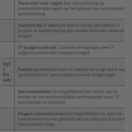
Toverstaf voor regels
Een uitzondering op
overheidsbrede regels op het gebied van recruitment of
aanbesteding
Toezicht bij IT-falen
De macht om bij een falend IT-
project of aanbesteding een review te komen doen of te
helpen
IT-budgetcontrole
Controle of inspraak over IT-
uitgaven boven een bepaald budget
Sof
t
Publiek profiel
Het team is bekend en zorgt dat er een
Po
‘gaafheidfactor’ aan projecten wordt toegevoegd
wer
Aannamebeleid
De mogelijkheid om talent aan te
nemen en om aantrekkelijke carrièrepaden voor IT-
specialisten te schetsen
Mogen communiceren
De mogelijkheid om open te
communiceren over geleerde lessen, falen en succes in
bijvoorbeeld blogs