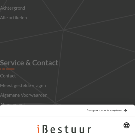
Achtergrond
Alle artikelen
Service & Contact
Contact
Meest gestelde vragen
Algemene Voorwaarden
Abonnement
Adverteren
Colofon
Nieuwsbrief