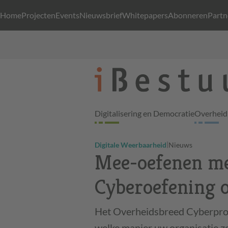
Home
Projecten
Events
Nieuwsbrief
Whitepapers
Abonneren
Partn
Digitalisering en Democratie
Overheid 
|
Digitale Weerbaarheid
Nieuws
Mee-oefenen me
Cyberoefening o
Het Overheidsbreed Cyberprogr
welke manier uw organisatie z