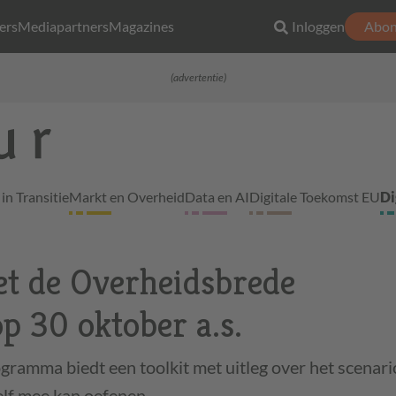
ers
Mediapartners
Magazines
Inloggen
Abon
(advertentie)
in Transitie
Markt en Overheid
Data en AI
Digitale Toekomst EU
Di
t de Overheidsbrede
p 30 oktober a.s.
amma biedt een toolkit met uitleg over het scenari
elf mee kan oefenen.