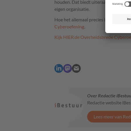
houden. Dat biedt uiteraard mooi ver
eigen organisatie.
Hoe het allemaal precies in zijn werk 
Cyberoefening
.
Kijk HIER de Overheidsbrede Cyberoe
Over Redactie iBestu
Redactie website iBe
Lees meer van Red