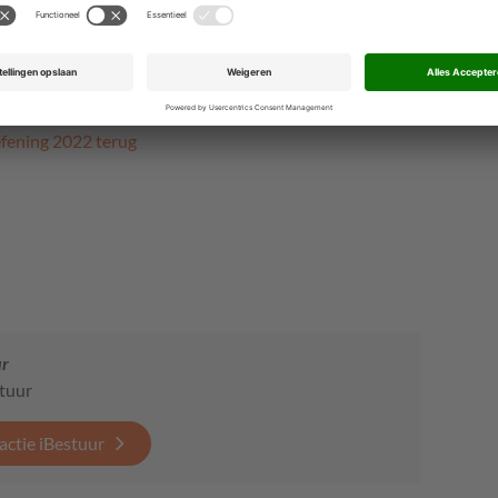
gelijkingsmateriaal en goede leermomenten voor uw
gaat kunt u lezen op de
website van de Overheidsbrede
fening 2022 terug
ur
stuur
actie iBestuur