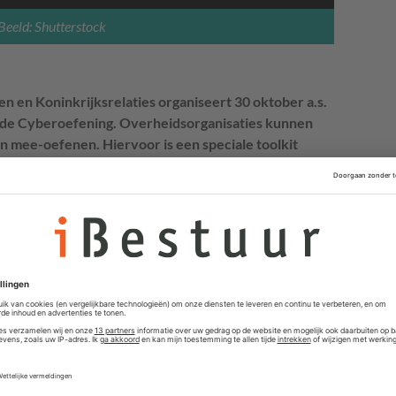
Beeld: Shutterstock
n en Koninkrijksrelaties organiseert 30 oktober a.s.
ede Cyberoefening. Overheidsorganisaties kunnen
n mee-oefenen. Hiervoor is een speciale toolkit
om uw eigen crisisoefening op te zetten.
edt een toolkit met uitleg over het scenario en op
kan oefenen. Het crisisteam van uw organisatie komt
als het crisisteam in de studio.
 100 organisaties simultaan mee met de
ning.
t om 13:00 uur. Dit jaar wordt geadviseerd de eigen
t, maar 's ochtends tussen 9:00 en 12:00 uur te