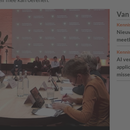
Van
Kenni
Nieuw
meetb
Kenni
AI ve
appli
misse