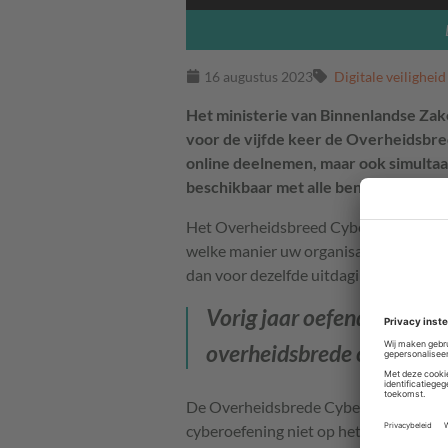
16 augustus 2023
Digitale veiligheid
Het ministerie van Binnenlandse Zake
voor de vijfde keer de Overheidsbr
online deelnemen, maar ook simultaa
beschikbaar met alle benodigdheden 
Het Overheidsbreed Cyberprogramma bi
welke manier uw organisatie zelf mee 
dan voor dezelfde uitdagingen te staan 
Vorig jaar oefenden ruim
overheidsbrede cyberoefe
De Overheidsbrede Cyberoefening star
cyberoefening niet op hetzelfde momen