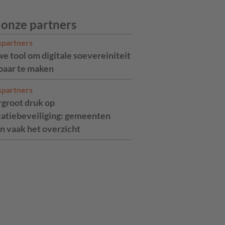
 onze partners
spartners
e tool om digitale soevereiniteit
aar te maken
spartners
rgroot druk op
catiebeveiliging: gemeenten
n vaak het overzicht