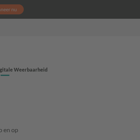
neer nu
gitale Weerbaarheid
o en op