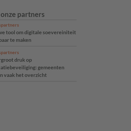
 onze partners
spartners
e tool om digitale soevereiniteit
aar te maken
spartners
rgroot druk op
catiebeveiliging: gemeenten
n vaak het overzicht