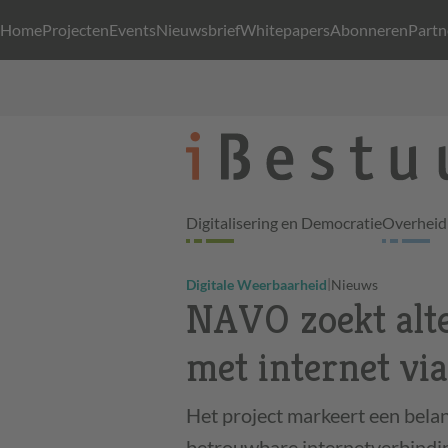
Home
Projecten
Events
Nieuwsbrief
Whitepapers
Abonneren
Partn
Digitalisering en Democratie
Overheid 
|
Digitale Weerbaarheid
Nieuws
NAVO zoekt alte
met internet via
Het project markeert een belan
betrouwbare internetverbindi