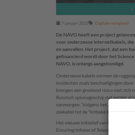
|
7 januari 2025
Digitale veiligheid
De NAVO heeft een project gelanceer
voor onderzeese internetkabels, die 
en aanvallen. Het project, dat een bu
gefinancierd wordt door het Science
NAVO, is onlangs aangekondigd.
Onderzeese kabels vormen de ruggengr
incidenten zoals beschadigingen door
brengen een groeiend risico met zich
Russisch spionageschip dat eerder al 
vanmorgen. 'Volgens het Amerikaanse 
zeekabel tot de "kritieke infrastructuu
Het nieuwe initiatief van het HEIST-
Ensuring Infosec of Telecommunicatio