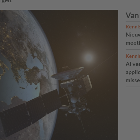
Van
Kenni
Nieuw
meetb
Kenni
AI ve
appli
misse