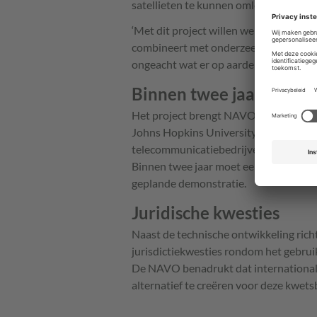
satellieten te kunnen omleiden wannee
‘Met dit project willen we een hybrid
combineert met onderzeese kabels, om 
ongeacht wat er op aarde gebeurt’,
ald
Binnen twee jaar werke
Het project brengt NAVO-bondgenoten 
Johns Hopkins University en het Bleki
telecommunicatiebedrijven en partners
Binnen twee jaar moet een werkend p
geplande demonstratie.
Juridische kwesties
Naast de technische ontwikkeling rich
jurisdictiekwesties rondom het gebruik
De NAVO benadrukt dat international
alternatief te creëren voor deze kwets