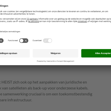
r kabels uitvallen.
e netwerk ontwikkelen dat satellietcommunicatie
ervoor te zorgen dat internetverkeer altijd doorgaat,
us Eyup Turmus
, programmamanager bij de NAVO.
nd prototype
samen met instellingen zoals Cornell University,
nge Institute of Technology. Ook werken grote
 uit de VS, IJsland, Zweden en Zwitserland mee.
rototype worden gepresenteerd, met een in Zweden
t HEIST zich ook op het aanpakken van juridische en
 van satellieten als back-up voor onderzeese kabels.
e samenwerking cruciaal is om een toekomstbestendig
bare infrastructuur.