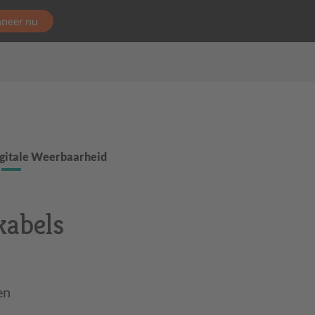
neer nu
gitale Weerbaarheid
kabels
en