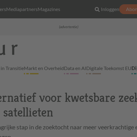
ers
Mediapartners
Magazines
Inloggen
Abon
(advertentie)
in Transitie
Markt en Overheid
Data en AI
Digitale Toekomst EU
Di
rnatief voor kwetsbare zee
 satellieten
grijke stap in de zoektocht naar meer veerkrachtige 
ngen.