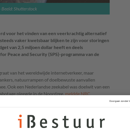
- Beeld: Shutterstock
d voor het vinden van een veerkrachtig alternatief
steeds vaker kwetsbaar blijken te zijn voor storingen
dget van 2,5 miljoen dollar heeft en deels
 for Peace and Security (SPS)-programma van de
aat van het wereldwijde internetverkeer, maar
 ankers, natuurrampen of doelbewuste aanvallen
 mee. Ook een Nederlandse zeekabel was doelwit van een
sabotage pleegde in de Noordzee,
meldde NRC
ministerie van Buitenlandse Zaken behoort deze
r" in Nederland.'
consortium (Hybrid Space/Submarine Architecture
ns), wil dit probleem aanpakken door datastromen naar