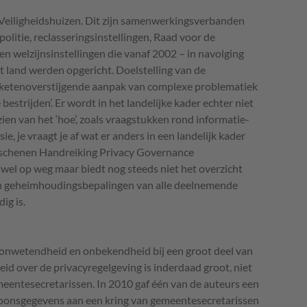
Veiligheidshuizen. Dit zijn samenwerkingsverbanden
litie, reclasseringsinstellingen, Raad voor de
n welzijnsinstellingen die vanaf 2002 – in navolging
t land werden opgericht. Doelstelling van de
n ‘ketenoverstijgende aanpak van complexe problematiek
 bestrijden’. Er wordt in het landelijke kader echter niet
en van het ‘hoe’, zoals vraagstukken rond informatie-
e, je vraagt je af wat er anders in een landelijk kader
rschenen Handreiking Privacy Governance
wel op weg maar biedt nog steeds niet het overzicht
n geheimhoudingsbepalingen van alle deelnemende
ig is.
e onwetendheid en onbekendheid bij een groot deel van
id over de privacyregelgeving is inderdaad groot, niet
meentesecretarissen. In 2010 gaf één van de auteurs een
oonsgegevens aan een kring van gemeentesecretarissen