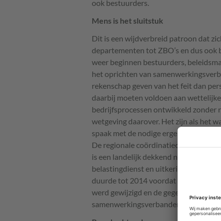
ook bestuurders.
Mens is het sluitstuk
Dit is een wijdverbreid patroon dat zic
departementen tot
ZBO
’s en dus oo
weer beginnen bestuurders, beleidsma
het oprichten van samenwerkingsverba
rekenschap geven van het feit dan per
daarbij moeten voldoen aan wettelijk
bedrijfsprocessen ontwikkeld zonder 
wetgeving daarover. Het zijn als het 
spaak met de nodige ergernis van dien
De regionale coördinatiecentra fraudeb
is een landelijk dekkend netwerk va
belastingdienst en uitkeringsinstantie
duurde tot 2014 voordat de wet Struc
werd gewijzigd en de gegevens- uitwisse
samenwerkingsverbanden plaatsvond ei