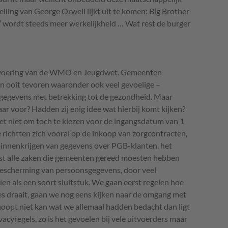
ling van George Orwell lijkt uit te komen: Big Brother
t’ wordt steeds meer werkelijkheid … Wat rest de burger
nvoering van de
WMO
en Jeugdwet. Gemeenten
 ooit tevoren waaronder ook veel gevoelige –
 gegevens met betrekking tot de gezondheid. Maar
r voor? Hadden zij enig idee wat hierbij komt kijken?
net niet om toch te kiezen voor de ingangsdatum van 1
e richtten zich vooral op de inkoop van zorgcontracten,
binnenkrijgen van gegevens over
PGB
-klanten, het
ast alle zaken die gemeenten gereed moesten hebben
 bescherming van persoonsgegevens, door veel
en als een soort sluitstuk. We gaan eerst regelen hoe
les draait, gaan we nog eens kijken naar de omgang met
opt niet kan wat we allemaal hadden bedacht dan ligt
vacyregels, zo is het gevoelen bij vele uitvoerders maar