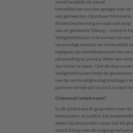
zowel landelijk als lokaal.
Hetzelfde kan worden gezegd over de 
van gemeenten, Openbaar Ministerie, po
Kinderbescherming en vaak ook zorg- e
van de gemeente Tilburg – overal in he
Veiligheidshuizen is te komen tot ee
om ernstige overlast en criminaliteit te
ingegaan op ontwikkelpunten ten aanzi
uitwisseling en privacy. Weer een omissi
zou horen te staan. Ook de daarna ve
Veiligheidshuizen helpt de gemeenten 
van de rechtmatigheidsgrondslagen e
partners terwijl dat nu juist zo hard nod
Onbewust onbekwaam?
In dit artikel wordt gesproken over d
bestuurders en politici. De onwetendhe
alleen bij bestuurders maar ook bij ge
voorlichting over de omgang met pers