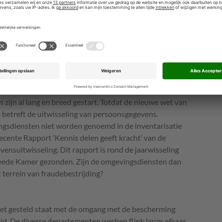
emeenten nog tal van andere samenwerkingsverbanden
pelijke regelingen (Wgr). Dit gebeurde bij
GGD
’s en bijvoorbeeld bij de Omgevingsdiensten. Maar
ingsrecht (Wabo), de wet die de Omgevingsdiensten
hoe in deze nieuwe samenwerkingsverbanden met de
oest worden omgegaan. Het wetsvoorstel
having is februari 2014 naar de Tweede Kamer
ijn al lang en breed gestart. Totdat de nieuwe wet van
t betreft de uitwisseling van persoonsgegevens.
gsdiensten niet worden genoemd in de inventarisatie
cente Rapport ‘Kennis delen geeft kracht’ van de
suitwisseling. Dit rapport is rond de jaarwisseling
weede Kamer gezonden. Zijn de omgevingsdiensten dan
errein van fraudebestrijding?
het gesteld staat met de omgang met de bescherming
d. De diverse departementen werken flink langs elkaar