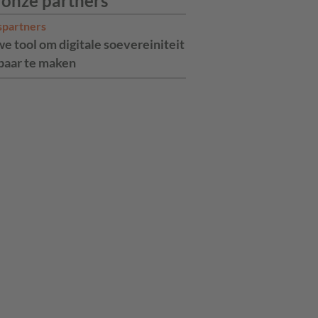
 onze partners
spartners
e tool om digitale soevereiniteit
aar te maken