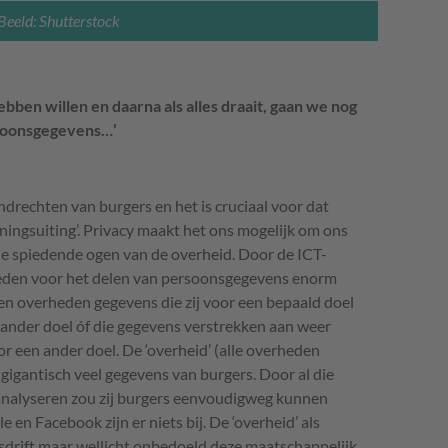
Beeld: Shutterstock
bben willen en daarna als alles draait, gaan we nog
rsoonsgegevens…’
ndrechten van burgers en het is cruciaal voor dat
ningsuiting’. Privacy maakt het ons mogelijk om ons
inue spiedende ogen van de overheid. Door de
ICT
-
kheden voor het delen van persoonsgegevens enorm
n overheden gegevens die zij voor een bepaald doel
ander doel óf die gegevens verstrekken aan weer
r een ander doel. De ‘overheid’ (alle overheden
gigantisch veel gegevens van burgers. Door al die
 analyseren zou zij burgers eenvoudigweg kunnen
 en Facebook zijn er niets bij. De ‘overheid’ als
sdrift maar wellicht onbedoeld deze maatschappelijk