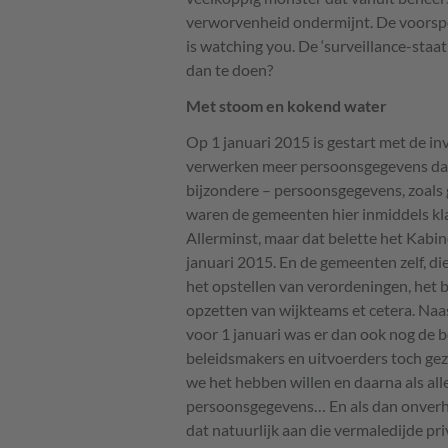
verworvenheid ondermijnt. De voorspel
is watching you. De ‘surveillance-staa
dan te doen?
Met stoom en kokend water
Op 1 januari 2015 is gestart met de i
verwerken meer persoonsgegevens dan
bijzondere – persoonsgegevens, zoals
waren de gemeenten hier inmiddels klaa
Allerminst, maar dat belette het Kabi
januari 2015. En de gemeenten zelf, di
het opstellen van verordeningen, het 
opzetten van wijkteams et cetera. Na
voor 1 januari was er dan ook nog de
beleidsmakers en uitvoerders toch gezi
we het hebben willen en daarna als al
persoonsgegevens… En als dan onverho
dat natuurlijk aan die vermaledijde pri