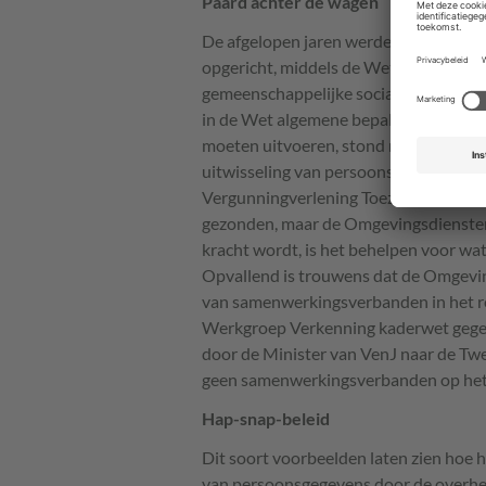
Paard achter de wagen
De afgelopen jaren werden er door g
opgericht, middels de Wet gemeenschap
gemeenschappelijke sociale diensten,
in de Wet algemene bepalingen omgev
moeten uitvoeren, stond niets over 
uitwisseling van persoonsgegevens m
Vergunningverlening Toezicht en Hand
gezonden, maar de Omgevingsdiensten z
kracht wordt, is het behelpen voor wa
Opvallend is trouwens dat de Omgevin
van samenwerkingsverbanden in het re
Werkgroep Verkenning kaderwet gegeven
door de Minister van VenJ naar de T
geen samenwerkingsverbanden op het t
Hap-snap-beleid
Dit soort voorbeelden laten zien hoe 
van persoonsgegevens door de overhei