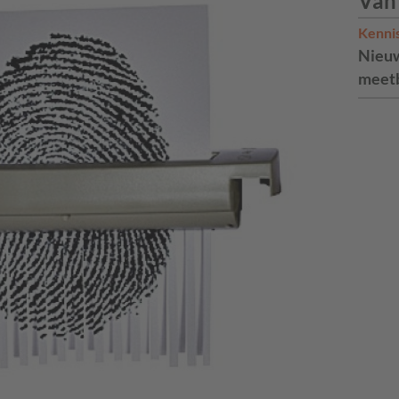
Van
Kenni
Nieuw
meetb