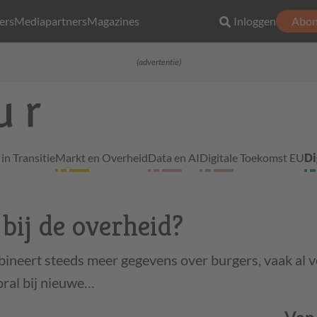
ers
Mediapartners
Magazines
Inloggen
Abon
(advertentie)
in Transitie
Markt en Overheid
Data en AI
Digitale Toekomst EU
Di
 bij de overheid?
ineert steeds meer gegevens over burgers, vaak al v
oral bij nieuwe…