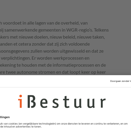
h voordoet in alle lagen van de overheid, van
k bij samenwerkende gemeenten in
WGR
-regio’s. Telkens
kers met nieuwe doelen, nieuw beleid, nieuwe taken,
nden et cetera zonder dat zij zich voldoende
soonsgegevens zullen worden uitgewisseld en dat ze
e verplichtingen. Er worden werkprocessen en
rekening te houden met de informatieprocessen en de
ware twee autonome stromen en dat loopt keer op keer
.
estrijding (
RCF
’s) zijn een goed voorbeeld hiervan. Dit
n samenwerkingsverbanden van gemeenten,
s zoals de
UWV
dat werd opgericht in 2003. Maar het
tuur Uitvoeringsorganisatie Werk en Inkomen (Suwi)
ling zoals die al jaren in deze
ndelijk wettelijk werd geregeld.