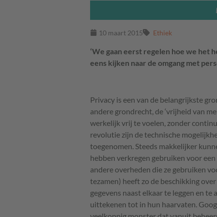
10 maart 2015
Ethiek
‘We gaan eerst regelen hoe we het he
eens kijken naar de omgang met pe
Privacy is een van de belangrijkste gro
andere grondrecht, de ‘vrijheid van me
werkelijk vrij te voelen, zonder cont
revolutie zijn de technische mogelij
toegenomen. Steeds makkelijker kunne
hebben verkregen gebruiken voor een 
andere overheden die ze gebruiken voo
tezamen) heeft zo de beschikking over 
gegevens naast elkaar te leggen en te
uittekenen tot in hun haarvaten. Google
veelkoppig monster dat vanuit beheer