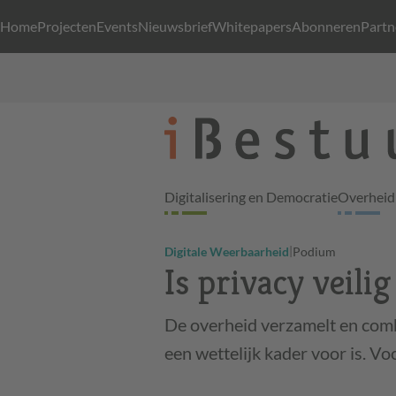
Home
Projecten
Events
Nieuwsbrief
Whitepapers
Abonneren
Partn
Digitalisering en Democratie
Overheid 
|
Digitale Weerbaarheid
Podium
Is privacy veilig
De overheid verzamelt en comb
een wettelijk kader voor is. Vo