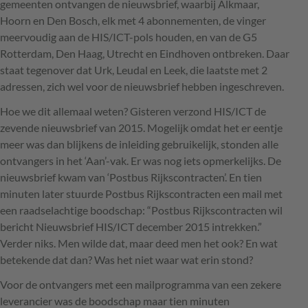
gemeenten ontvangen de nieuwsbrief, waarbij Alkmaar,
Hoorn en Den Bosch, elk met 4 abonnementen, de vinger
meervoudig aan de
HIS
/ICT-pols houden, en van de G5
Rotterdam, Den Haag, Utrecht en Eindhoven ontbreken. Daar
staat tegenover dat Urk, Leudal en Leek, die laatste met 2
adressen, zich wel voor de nieuwsbrief hebben ingeschreven.
Hoe we dit allemaal weten? Gisteren verzond
HIS
/ICT de
zevende nieuwsbrief van 2015. Mogelijk omdat het er eentje
meer was dan blijkens de inleiding gebruikelijk, stonden alle
ontvangers in het ‘Aan’-vak. Er was nog iets opmerkelijks. De
nieuwsbrief kwam van ‘Postbus Rijkscontracten’. En tien
minuten later stuurde Postbus Rijkscontracten een mail met
een raadselachtige boodschap: “Postbus Rijkscontracten wil
bericht Nieuwsbrief
HIS
/ICT december 2015 intrekken.”
Verder niks. Men wilde dat, maar deed men het ook? En wat
betekende dat dan? Was het niet waar wat erin stond?
Voor de ontvangers met een mailprogramma van een zekere
leverancier was de boodschap maar tien minuten