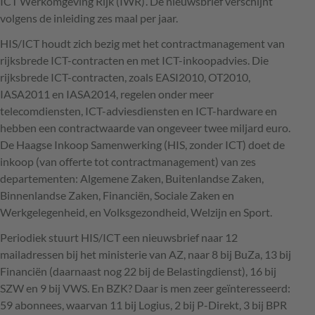
ICT
Werkomgeving Rijk (
IWR
)’. De nieuwsbrief verschijnt
volgens de inleiding zes maal per jaar.
HIS
/ICT houdt zich bezig met het contractmanagement van
rijksbrede
ICT
-contracten en met
ICT
-inkoopadvies. Die
rijksbrede
ICT
-contracten, zoals EASI2010, OT2010,
IASA2011 en IASA2014, regelen onder meer
telecomdiensten,
ICT
-adviesdiensten en
ICT
-hardware en
hebben een contractwaarde van ongeveer twee miljard euro.
De Haagse Inkoop Samenwerking (
HIS
, zonder
ICT
) doet de
inkoop (van offerte tot contractmanagement) van zes
departementen: Algemene Zaken, Buitenlandse Zaken,
Binnenlandse Zaken, Financiën, Sociale Zaken en
Werkgelegenheid, en Volksgezondheid, Welzijn en Sport.
Periodiek stuurt
HIS
/ICT een nieuwsbrief naar 12
mailadressen bij het ministerie van AZ, naar 8 bij BuZa, 13 bij
Financiën (daarnaast nog 22 bij de Belastingdienst), 16 bij
SZW
en 9 bij
VWS
. En
BZK
? Daar is men zeer geïnteresseerd:
59 abonnees, waarvan 11 bij Logius, 2 bij P-Direkt, 3 bij
BPR