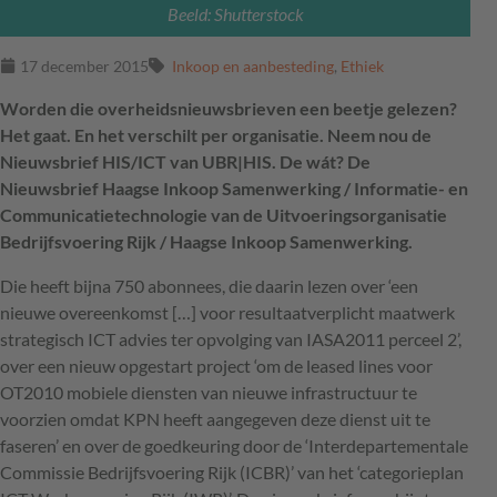
Beeld: Shutterstock
17 december 2015
Inkoop en aanbesteding
,
Ethiek
Worden die overheidsnieuwsbrieven een beetje gelezen?
Het gaat. En het verschilt per organisatie. Neem nou de
Nieuwsbrief HIS/ICT van UBR|HIS. De wát? De
Nieuwsbrief Haagse Inkoop Samenwerking / Informatie- en
Communicatietechnologie van de Uitvoeringsorganisatie
Bedrijfsvoering Rijk / Haagse Inkoop Samenwerking.
Die heeft bijna 750 abonnees, die daarin lezen over ‘een
nieuwe overeenkomst […] voor resultaatverplicht maatwerk
strategisch
ICT
advies ter opvolging van IASA2011 perceel 2’,
over een nieuw opgestart project ‘om de leased lines voor
OT2010 mobiele diensten van nieuwe infrastructuur te
voorzien omdat
KPN
heeft aangegeven deze dienst uit te
faseren’ en over de goedkeuring door de ‘Interdepartementale
Commissie Bedrijfsvoering Rijk (
ICBR
)’ van het ‘categorieplan