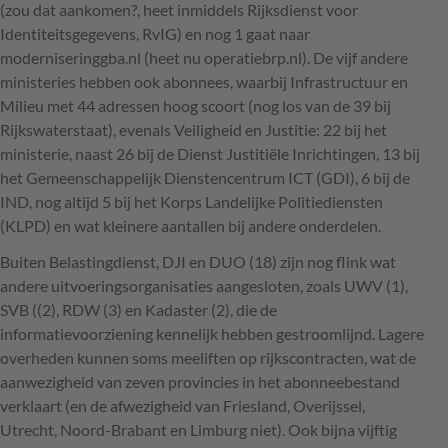
(zou dat aankomen?, heet inmiddels Rijksdienst voor
Identiteitsgegevens, RvIG) en nog 1 gaat naar
moderniseringgba.nl (heet nu operatiebrp.nl). De vijf andere
ministeries hebben ook abonnees, waarbij Infrastructuur en
Milieu met 44 adressen hoog scoort (nog los van de 39 bij
Rijkswaterstaat), evenals Veiligheid en Justitie: 22 bij het
ministerie, naast 26 bij de Dienst Justitiële Inrichtingen, 13 bij
het Gemeenschappelijk Dienstencentrum
ICT
(
GDI
), 6 bij de
IND
, nog altijd 5 bij het Korps Landelijke Politiediensten
(
KLPD
) en wat kleinere aantallen bij andere onderdelen.
Buiten Belastingdienst,
DJI
en
DUO
(18) zijn nog flink wat
andere uitvoeringsorganisaties aangesloten, zoals
UWV
(1),
SVB
((2),
RDW
(3) en Kadaster (2), die de
informatievoorziening kennelijk hebben gestroomlijnd. Lagere
overheden kunnen soms meeliften op rijkscontracten, wat de
aanwezigheid van zeven provincies in het abonneebestand
verklaart (en de afwezigheid van Friesland, Overijssel,
Utrecht, Noord-Brabant en Limburg niet). Ook bijna vijftig